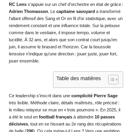
RC Lens
s’appuie sur un chef d’orchestre en état de grâce :
Adrien Thomasson
. Le
capitaine savoyard
a transformé
l’allant offensif des Sang et Or en fil d’or statistique, avec un
rendement constant et une influence totale. Sur la pelouse
comme dans le vestiaire, il impose tempo, volume et
lucidité. À 32 ans, et alors que son contrat court jusqu’en
juin, il assume le brasard et l’horizon. Car la boussole
lensoise n’indique qu’une direction : jouer juste, jouer fort,
jouer ensemble.
Table des matières
Ce leadership s’inscrit dans une
complicité Pierre Sage
très lisible. Méthode claire, détails maîtrisés, rôle précisé :
le milieu relayeur se mue en « trois poumons ». En 2025, il
a été le seul en
football français
à atteindre
10 passes
décisives
, tout en se hissant au 2e rang des récupérations
de balle (
206
). Où cela mène-t-il Lens ? Vers une ambition