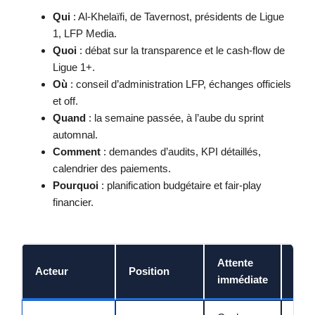
Qui
: Al-Khelaïfi, de Tavernost, présidents de Ligue
1, LFP Media.
Quoi
: débat sur la transparence et le cash-flow de
Ligue 1+.
Où
: conseil d’administration LFP, échanges officiels
et off.
Quand
: la semaine passée, à l’aube du sprint
automnal.
Comment
: demandes d’audits, KPI détaillés,
calendrier des paiements.
Pourquoi
: planification budgétaire et fair-play
financier.
Attente
Acteur
Position
Ris
immédiate