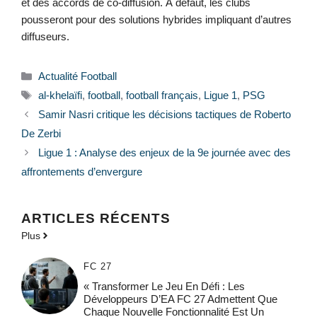
et des accords de co-diffusion. À défaut, les clubs
pousseront pour des solutions hybrides impliquant d’autres
diffuseurs.
Catégories
Actualité Football
Étiquettes
al-khelaïfi
,
football
,
football français
,
Ligue 1
,
PSG
Samir Nasri critique les décisions tactiques de Roberto
De Zerbi
Ligue 1 : Analyse des enjeux de la 9e journée avec des
affrontements d’envergure
ARTICLES RÉCENTS
Plus
FC 27
« Transformer Le Jeu En Défi : Les
Développeurs D’EA FC 27 Admettent Que
Chaque Nouvelle Fonctionnalité Est Un