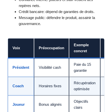
repères nets.
Crédit bancaire: dépend de garanties de droits.
Message public: défendre le produit, assainir la
gouvernance.
Exemple
Effe
Voix
Préoccupation
concret
att
Paie du 15
Séré
Président
Visibilité cash
garantie
soci
Récupération
Coach
Horaires fixes
Per
optimisée
Objectifs
Joueur
Bonus alignés
Moti
clairs