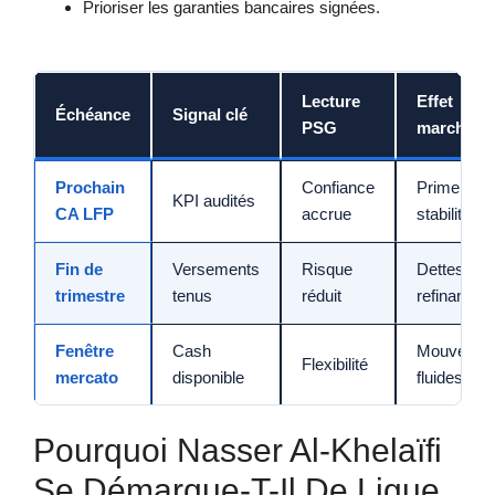
Prioriser les garanties bancaires signées.
Lecture
Effet
Échéance
Signal clé
PSG
marché
Prochain
Confiance
Prime de
KPI audités
CA LFP
accrue
stabilité
Fin de
Versements
Risque
Dettes
trimestre
tenus
réduit
refinancée
Fenêtre
Cash
Mouvemen
Flexibilité
mercato
disponible
fluides
Pourquoi Nasser Al-Khelaïfi
Se Démarque-T-Il De Ligue