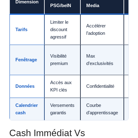
Dimension
PSG/beIN
Media
d’éq
Limiter le
Accélérer
Bun
Tarifs
discount
l’adoption
enc
agressif
Co-
Visibilité
Max
Fenêtrage
diff
premium
d’exclusivités
cibl
Accès aux
Données
Confidentialité
Audi
KPI clés
Calendrier
Versements
Courbe
Esc
cash
garantis
d’apprentissage
pla
Cash Immédiat Vs