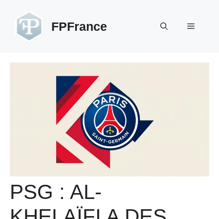
Aller
au
FPFrance
Menu
contenu
PSG : AL-
KHELAÏFI A DES