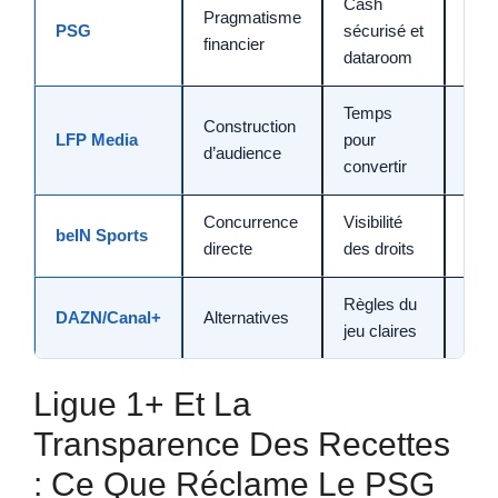
Cash
Pragmatisme
Dés
PSG
sécurisé et
financier
FPF/
dataroom
Temps
Construction
Pres
LFP Media
pour
d’audience
club
convertir
Concurrence
Visibilité
Frag
beIN Sports
directe
des droits
du 
Règles du
Arbi
DAZN/Canal+
Alternatives
jeu claires
d’a
Ligue 1+ Et La
Transparence Des Recettes
: Ce Que Réclame Le PSG