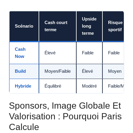
Upside
Cash court
Risque
Scénario
long
terme
sportif
terme
Cash
Élevé
Faible
Faible
Now
Build
Moyen/Faible
Élevé
Moyen
Hybride
Équilibré
Modéré
Faible/Moye
Sponsors, Image Globale Et
Valorisation : Pourquoi Paris
Calcule