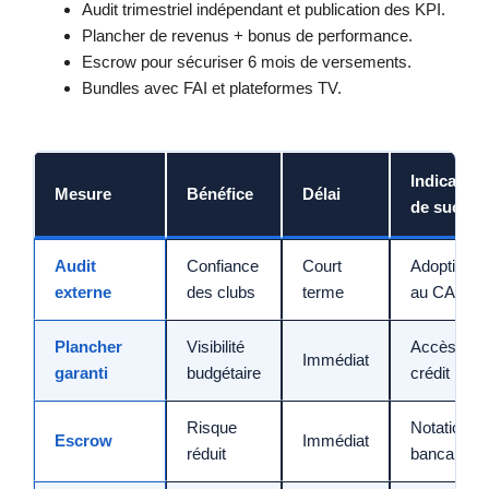
Audit trimestriel indépendant et publication des KPI.
Plancher de revenus + bonus de performance.
Escrow pour sécuriser 6 mois de versements.
Bundles avec FAI et plateformes TV.
Indicateur
Mesure
Bénéfice
Délai
de succès
Audit
Confiance
Court
Adoption
externe
des clubs
terme
au CA
Plancher
Visibilité
Accès au
Immédiat
garanti
budgétaire
crédit
Risque
Notation
Escrow
Immédiat
réduit
bancaire