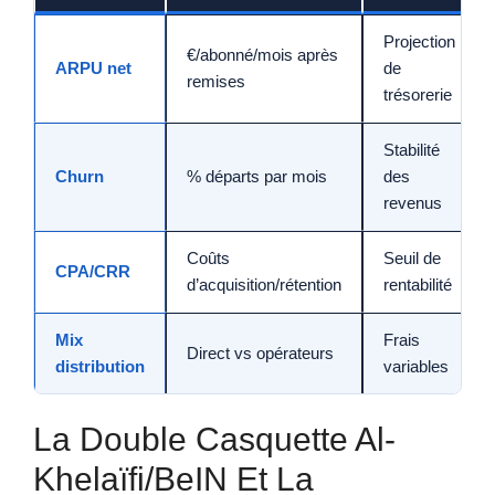
Projection
€/abonné/mois après
ARPU net
de
remises
trésorerie
Stabilité
Churn
% départs par mois
des
revenus
Coûts
Seuil de
CPA/CRR
d’acquisition/rétention
rentabilité
Mix
Frais
Direct vs opérateurs
distribution
variables
La Double Casquette Al-
Khelaïfi/beIN Et La