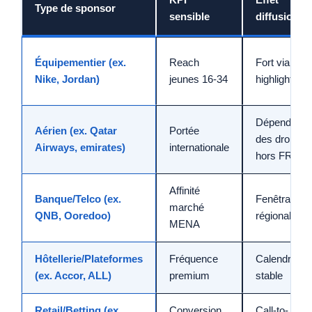
Type de sponsor
sensible
diffusion
Équipementier (ex.
Reach
Fort via
Nike, Jordan)
jeunes 16-34
highlights
Dépend
Aérien (ex. Qatar
Portée
des droits
Airways, emirates)
internationale
hors FR
Affinité
Banque/Telco (ex.
Fenêtrage
marché
QNB, Ooredoo)
régional
MENA
Hôtellerie/Plateformes
Fréquence
Calendrier
(ex. Accor, ALL)
premium
stable
Retail/Betting (ex.
Conversion
Call-to-