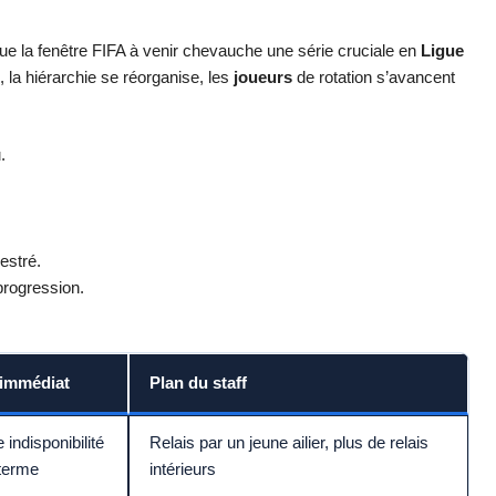
ue la fenêtre FIFA à venir chevauche une série cruciale en
Ligue
i, la hiérarchie se réorganise, les
joueurs
de rotation s’avancent
.
estré.
progression.
 immédiat
Plan du staff
 indisponibilité
Relais par un jeune ailier, plus de relais
 terme
intérieurs