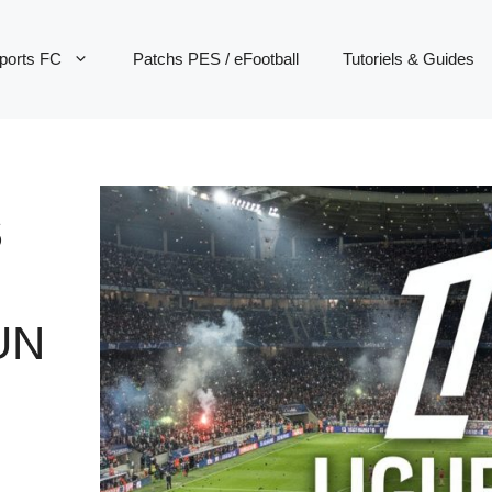
ports FC
Patchs PES / eFootball
Tutoriels & Guides
S
UN