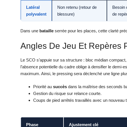
Latéral
Non retenu (retour de
Besoin 
polyvalent
blessure)
de repè
Dans une
bataille
serrée pour les places, cette clarté préc
Angles De Jeu Et Repères 
Le SCO s’appuie sur sa structure : bloc médian compact, l
l’absence potentielle du cadre oblige à densifier le demi-e
maximum. Ainsi, le pressing sera déclenché une ligne plus
Priorité au
succès
dans la maîtrise des seconds ba
Gestion du risque sur relance courte.
Coups de pied arrêtés travaillés avec un nouveau ti
Phase
Ajustement clé