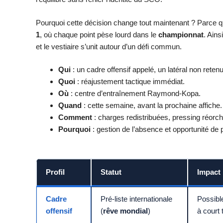
Pourquoi cette décision change tout maintenant ? Parce q
1
, où chaque point pèse lourd dans le
championnat
. Ains
et le vestiaire s’unit autour d’un défi commun.
Qui
: un cadre offensif appelé, un latéral non retenu
Quoi
: réajustement tactique immédiat.
Où
: centre d’entraînement Raymond-Kopa.
Quand
: cette semaine, avant la prochaine affiche.
Comment
: charges redistribuées, pressing réorch
Pourquoi
: gestion de l’absence et opportunité de 
Profil
Statut
Impact
Cadre
Pré-liste internationale
Possible
offensif
(
rêve mondial
)
à court