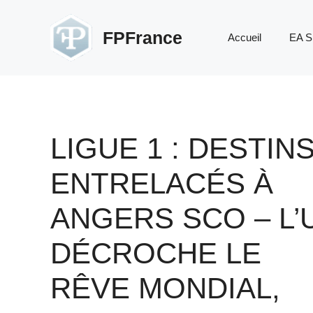
Aller
au
FPFrance
Accueil
EA S
contenu
LIGUE 1 : DESTIN
ENTRELACÉS À
ANGERS SCO – L’
DÉCROCHE LE
RÊVE MONDIAL,