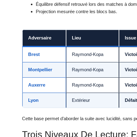
Équilibre défensif retrouvé lors des matches à domi
Projection mesurée contre les blocs bas.
Adversaire
Lieu
Issue
Brest
Raymond-Kopa
Victo
Montpellier
Raymond-Kopa
Victo
Auxerre
Raymond-Kopa
Victo
Lyon
Extérieur
Défai
Cette base permet d’aborder la suite avec lucidité, sans pe
Trois Niveaux De Lecture: F