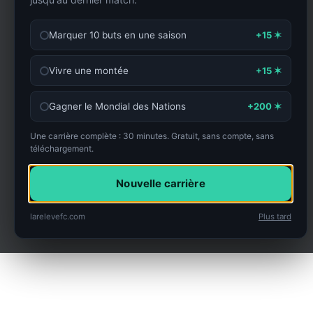
+15 ✶
Marquer 10 buts en une saison
+15 ✶
Vivre une montée
+200 ✶
Gagner le Mondial des Nations
Une carrière complète : 30 minutes. Gratuit, sans compte, sans
téléchargement.
Nouvelle carrière
larelevefc.com
Plus tard