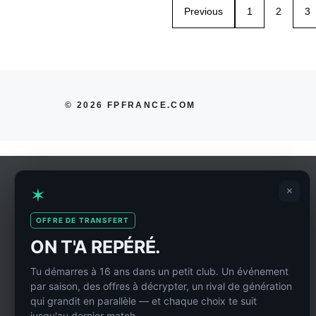
Previous
1
2
3
© 2026 FPFRANCE.COM
✶
×
OFFRE DE TRANSFERT
ON T'A REPÉRÉ.
Tu démarres à 16 ans dans un petit club. Un événement
par saison, des offres à décrypter, un rival de génération
qui grandit en parallèle — et chaque choix te suit
jusqu'au dernier match.