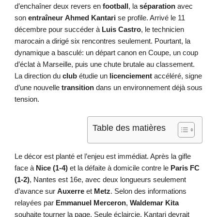
d’enchaîner deux revers en
football
, la
séparation
avec
son
entraîneur
Ahmed Kantari
se profile. Arrivé le 11
décembre pour succéder à
Luis Castro
, le technicien
marocain a dirigé six rencontres seulement. Pourtant, la
dynamique a basculé: un départ canon en Coupe, un coup
d’éclat à Marseille, puis une chute brutale au classement.
La direction du
club
étudie un
licenciement
accéléré, signe
d’une nouvelle
transition
dans un environnement déjà sous
tension.
Table des matières
Le décor est planté et l’enjeu est immédiat. Après la gifle
face à
Nice (1-4)
et la défaite à domicile contre le
Paris FC
(1-2)
, Nantes est 16e, avec deux longueurs seulement
d’avance sur
Auxerre
et
Metz
. Selon des informations
relayées par
Emmanuel Merceron
,
Waldemar Kita
souhaite tourner la page. Seule éclaircie, Kantari devrait