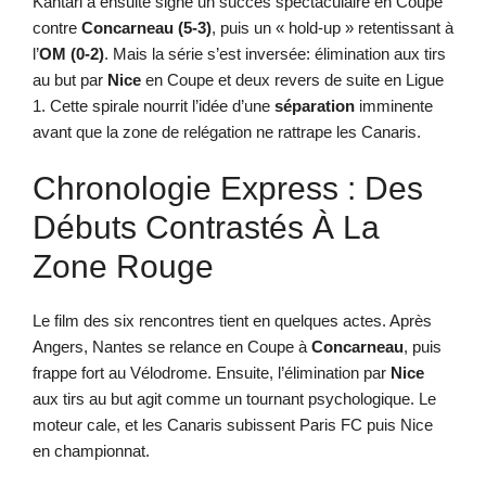
Kantari a ensuite signé un succès spectaculaire en Coupe
contre
Concarneau (5-3)
, puis un « hold-up » retentissant à
l’
OM (0-2)
. Mais la série s’est inversée: élimination aux tirs
au but par
Nice
en Coupe et deux revers de suite en Ligue
1. Cette spirale nourrit l’idée d’une
séparation
imminente
avant que la zone de relégation ne rattrape les Canaris.
Chronologie Express : Des
Débuts Contrastés À La
Zone Rouge
Le film des six rencontres tient en quelques actes. Après
Angers, Nantes se relance en Coupe à
Concarneau
, puis
frappe fort au Vélodrome. Ensuite, l’élimination par
Nice
aux tirs au but agit comme un tournant psychologique. Le
moteur cale, et les Canaris subissent Paris FC puis Nice
en championnat.