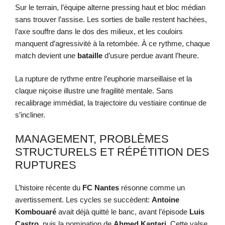
Sur le terrain, l’équipe alterne pressing haut et bloc médian
sans trouver l’assise. Les sorties de balle restent hachées,
l’axe souffre dans le dos des milieux, et les couloirs
manquent d’agressivité à la retombée. À ce rythme, chaque
match devient une
bataille
d’usure perdue avant l’heure.
La rupture de rythme entre l’euphorie marseillaise et la
claque niçoise illustre une fragilité mentale. Sans
recalibrage immédiat, la trajectoire du vestiaire continue de
s’incliner.
MANAGEMENT, PROBLÈMES
STRUCTURELS ET RÉPÉTITION DES
RUPTURES
L’histoire récente du
FC Nantes
résonne comme un
avertissement. Les cycles se succèdent:
Antoine
Kombouaré
avait déjà quitté le banc, avant l’épisode
Luis
Castro
, puis la nomination de
Ahmed Kantari
. Cette valse