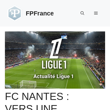
Aller
au
FPFrance
Menu
contenu
FC NANTES :
VERS UNE