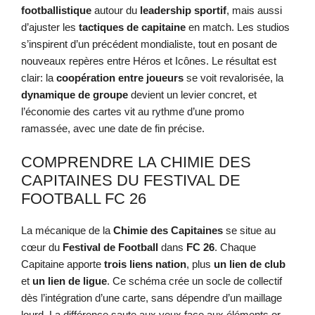
footballistique
autour du
leadership sportif
, mais aussi
d’ajuster les
tactiques de capitaine
en match. Les studios
s’inspirent d’un précédent mondialiste, tout en posant de
nouveaux repères entre Héros et Icônes. Le résultat est
clair: la
coopération entre joueurs
se voit revalorisée, la
dynamique de groupe
devient un levier concret, et
l’économie des cartes vit au rythme d’une promo
ramassée, avec une date de fin précise.
COMPRENDRE LA CHIMIE DES
CAPITAINES DU FESTIVAL DE
FOOTBALL FC 26
La mécanique de la
Chimie des Capitaines
se situe au
cœur du
Festival de Football
dans
FC 26
. Chaque
Capitaine apporte
trois liens nation
, plus
un lien de club
et
un lien de ligue
. Ce schéma crée un socle de collectif
dès l’intégration d’une carte, sans dépendre d’un maillage
lourd. La différence saute aux yeux face aux éléments or