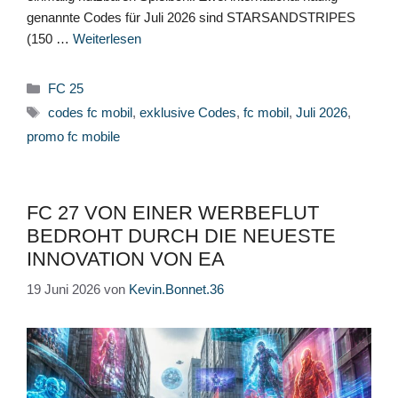
genannte Codes für Juli 2026 sind STARSANDSTRIPES
(150 …
Weiterlesen
Kategorien
FC 25
Schlagwörter
codes fc mobil
,
exklusive Codes
,
fc mobil
,
Juli 2026
,
promo fc mobile
FC 27 VON EINER WERBEFLUT
BEDROHT DURCH DIE NEUESTE
INNOVATION VON EA
19 Juni 2026
von
Kevin.Bonnet.36