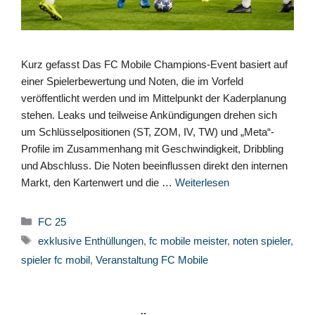
Kurz gefasst Das FC Mobile Champions-Event basiert auf
einer Spielerbewertung und Noten, die im Vorfeld
veröffentlicht werden und im Mittelpunkt der Kaderplanung
stehen. Leaks und teilweise Ankündigungen drehen sich
um Schlüsselpositionen (ST, ZOM, IV, TW) und „Meta“-
Profile im Zusammenhang mit Geschwindigkeit, Dribbling
und Abschluss. Die Noten beeinflussen direkt den internen
Markt, den Kartenwert und die …
Weiterlesen
Kategorien
FC 25
Schlagwörter
exklusive Enthüllungen
,
fc mobile meister
,
noten spieler
,
spieler fc mobil
,
Veranstaltung FC Mobile