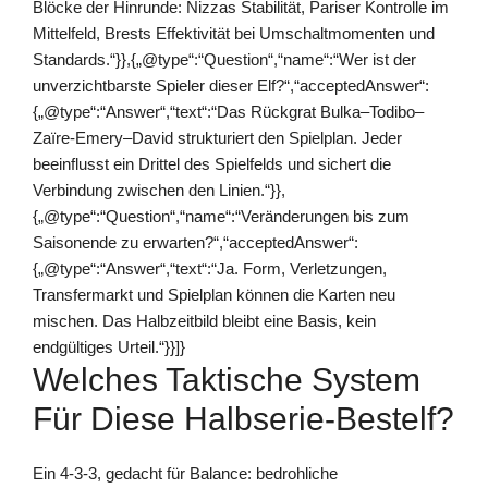
Blöcke der Hinrunde: Nizzas Stabilität, Pariser Kontrolle im
Mittelfeld, Brests Effektivität bei Umschaltmomenten und
Standards.“}},{„@type“:“Question“,“name“:“Wer ist der
unverzichtbarste Spieler dieser Elf?“,“acceptedAnswer“:
{„@type“:“Answer“,“text“:“Das Rückgrat Bulka–Todibo–
Zaïre‑Emery–David strukturiert den Spielplan. Jeder
beeinflusst ein Drittel des Spielfelds und sichert die
Verbindung zwischen den Linien.“}},
{„@type“:“Question“,“name“:“Veränderungen bis zum
Saisonende zu erwarten?“,“acceptedAnswer“:
{„@type“:“Answer“,“text“:“Ja. Form, Verletzungen,
Transfermarkt und Spielplan können die Karten neu
mischen. Das Halbzeitbild bleibt eine Basis, kein
endgültiges Urteil.“}}]}
Welches Taktische System
Für Diese Halbserie-Bestelf?
Ein 4‑3‑3, gedacht für Balance: bedrohliche