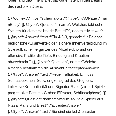
Oberhand gewinnen? Die Antwort entsteht in den Details
des nächsten Duells.
{„@context“:“https://schema.org“,“@type“:“FAQPage“,“mai
nEntity“:[{„@type“:“Question“,“name“:“Welches taktische
System für diese Halbserie-Bestelf?“,“acceptedAnswer“:
{„@type“:“Answer“,“text“:“Ein 4‑3‑3, gedacht für Balance:
bedrohliche Außenverteidiger, sichere Innenverteidigung im
Spielaufbau, ein ergänzendes Mittelfeldtrio und drei
offensive Profile, die Tiefe, Bindung und Kreation
abwechseln.“}},{„@type“:“Question“,“name“:“Welche
Kriterien bestimmten die Auswahl?“,“acceptedAnswer“:
{„@type“:“Answer“,“text“:“Regelmäßigkeit, Einfluss in
Schlüsselzonen, Schwierigkeitsgrad des Gegners,
kollektive Kompatibilität und Signatur-Stats (zu-null-Spiele,
progressive Pässe, xG ohne Elfmeter, Schlüsselpässe).“}},
{„@type“:“Question“,“name“:“Warum so viele Spieler aus
Nizza, Paris und Brest?“,“acceptedAnswer“:
{„@type“:“Answer“,“text“:“Sie sind die kohärentesten