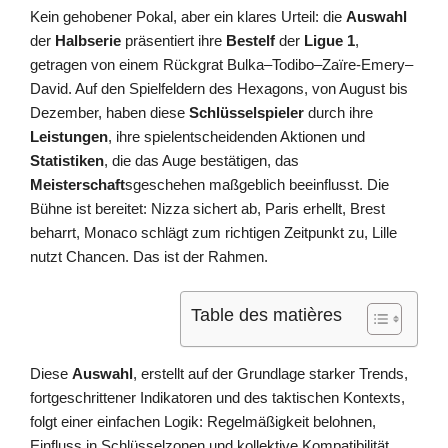
Kein gehobener Pokal, aber ein klares Urteil: die
Auswahl
der
Halbserie
präsentiert ihre
Bestelf
der
Ligue 1
,
getragen von einem Rückgrat Bulka–Todibo–Zaïre‑Emery–
David. Auf den Spielfeldern des Hexagons, von August bis
Dezember, haben diese
Schlüsselspieler
durch ihre
Leistungen
, ihre spielentscheidenden Aktionen und
Statistiken
, die das Auge bestätigen, das
Meisterschaft
sgeschehen maßgeblich beeinflusst. Die
Bühne ist bereitet: Nizza sichert ab, Paris erhellt, Brest
beharrt, Monaco schlägt zum richtigen Zeitpunkt zu, Lille
nutzt Chancen. Das ist der Rahmen.
Table des matières
Diese
Auswahl
, erstellt auf der Grundlage starker Trends,
fortgeschrittener Indikatoren und des taktischen Kontexts,
folgt einer einfachen Logik: Regelmäßigkeit belohnen,
Einfluss in Schlüsselzonen und kollektive Kompatibilität.