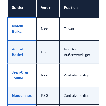
Roll
Spieler
Verein
Position
Bes
Rea
Marcin
Nice
Torwart
Lini
Bulka
Aus
Ball
Achraf
Rechter
PSG
offe
Hakimi
Außenverteidiger
inn
Anti
Jean‑Clair
Nice
Zentralverteidiger
Spie
Todibo
Dru
Tie
Marquinhos
PSG
Zentralverteidiger
Füh