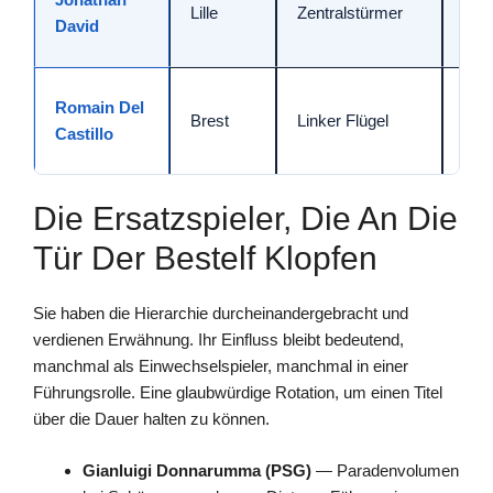
Lille
Zentralstürmer
Kreu
David
Abs
Krea
Romain Del
Brest
Linker Flügel
Sta
Castillo
Hal
Die Ersatzspieler, Die An Die
Tür Der Bestelf Klopfen
Sie haben die Hierarchie durcheinandergebracht und
verdienen Erwähnung. Ihr Einfluss bleibt bedeutend,
manchmal als Einwechselspieler, manchmal in einer
Führungsrolle. Eine glaubwürdige Rotation, um einen Titel
über die Dauer halten zu können.
Gianluigi Donnarumma (PSG)
— Paradenvolumen