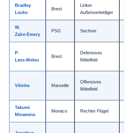
Bradley
Linker
Prä
Brest
Locko
Außenverteidiger
Kor
W.
Ric
PSG
Sechser
Zaïre‑Emery
Vert
Zwei
P.
Defensives
Brest
sic
Lees‑Melou
Mittelfeld
Auf
Ver
Offensives
Vitinha
Marseille
zwi
Mittelfeld
Lini
Takumi
Tie
Monaco
Rechter Flügel
Minamino
Abs
Bin
Jonathan