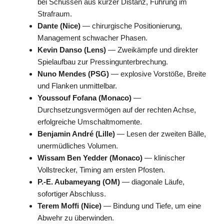
bei Schüssen aus kurzer Distanz, Führung im
Strafraum.
Dante (Nice)
— chirurgische Positionierung,
Management schwacher Phasen.
Kevin Danso (Lens)
— Zweikämpfe und direkter
Spielaufbau zur Pressingunterbrechung.
Nuno Mendes (PSG)
— explosive Vorstöße, Breite
und Flanken unmittelbar.
Youssouf Fofana (Monaco)
—
Durchsetzungsvermögen auf der rechten Achse,
erfolgreiche Umschaltmomente.
Benjamin André (Lille)
— Lesen der zweiten Bälle,
unermüdliches Volumen.
Wissam Ben Yedder (Monaco)
— klinischer
Vollstrecker, Timing am ersten Pfosten.
P.-E. Aubameyang (OM)
— diagonale Läufe,
sofortiger Abschluss.
Terem Moffi (Nice)
— Bindung und Tiefe, um eine
Abwehr zu überwinden.