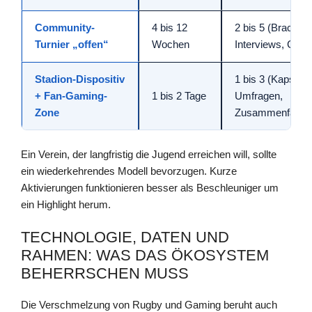
Community-
4 bis 12
2 bis 5 (Bracket,
Turnier „offen“
Wochen
Interviews, Clips
Stadion-Dispositiv
1 bis 3 (Kapseln,
+ Fan-Gaming-
1 bis 2 Tage
Umfragen,
Zone
Zusammenfassu
Ein Verein, der langfristig die Jugend erreichen will, sollte
ein wiederkehrendes Modell bevorzugen. Kurze
Aktivierungen funktionieren besser als Beschleuniger um
ein Highlight herum.
TECHNOLOGIE, DATEN UND
RAHMEN: WAS DAS ÖKOSYSTEM
BEHERRSCHEN MUSS
Die Verschmelzung von Rugby und Gaming beruht auch