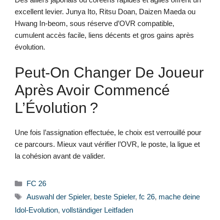
excellent levier. Junya Ito, Ritsu Doan, Daizen Maeda ou
Hwang In‑beom, sous réserve d’OVR compatible,
cumulent accès facile, liens décents et gros gains après
évolution.
Peut-On Changer De Joueur
Après Avoir Commencé
L’Évolution ?
Une fois l’assignation effectuée, le choix est verrouillé pour
ce parcours. Mieux vaut vérifier l’OVR, le poste, la ligue et
la cohésion avant de valider.
Kategorien
FC 26
Schlagwörter
Auswahl der Spieler
,
beste Spieler
,
fc 26
,
mache deine
Idol-Evolution
,
vollständiger Leitfaden