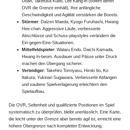
Doan, Takefusa Kubo, Lee Kang-in (sofern deren
OVR die Grenze einhält). Ihre anfängliche
Geschwindigkeit und Agilität verstärken die Boosts.
Stürmer
: Daizen Maeda, Kyogo Furuhashi, Hwang
Hee-chan. Aggressive Läufe, verbesserte
Abschlüsse und Schuss-playstyles verändern die
Ein-gegen-Eins-Situationen.
Mittelfeldspieler
: Wataru Endo, Daichi Kamada,
Hwang In-beom. Ausdauer und Pässe unter Druck
machen den Übergang sicherer.
Verteidiger
: Takehiro Tomiyasu, Hiroki Ito, Ko
Itakura, Yukinari Sugawara. Verbesserte Abfangen
und saubere Spielverlagerung erleichtern den
Spielaufbau.
Die OVR, Seltenheit und qualifizierte Positionen im Spiel
systematisch zu überprüfen, bleibt unerlässlich. Eine Karte,
die leicht unter der Grenze aber bereits agil ist, erreicht eine
höhere Obergrenze nach kompletter Entwicklung.