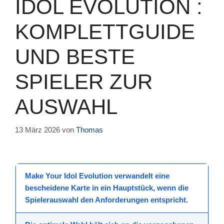
IDOL EVOLUTION :
KOMPLETTGUIDE
UND BESTE
SPIELER ZUR
AUSWAHL
13 März 2026
von
Thomas
Make Your Idol Evolution
verwandelt eine
bescheidene Karte in ein Hauptstück, wenn die
Spielerauswahl
den Anforderungen entspricht.