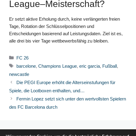
League–Meisterschaft?
Er setzt aktive Erholung durch, keine verlängerten freien
Tage, Rotation der Schlüsselpositionen und
Entscheidungen basierend auf Leistungsdaten. Ziel ist es,
alle drei bis vier Tage wettbewerbsfähig zu bleiben.
Kategorien
FC 26
Schlagwörter
barcelone
,
Champions League
,
eric garcia
,
Fußball
,
newcastle
Die PEGI Europe erhöht die Alterseinstufungen für
Spiele, die Lootboxen enthalten, und…
Fermin Lopez setzt sich unter den wertvollsten Spielern
des FC Barcelona durch
© 2026 FPFRANCE.COM