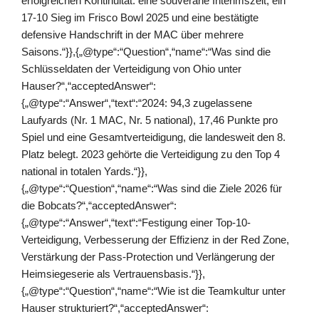
erfolgreichen Kontinuität: eine souveräne Interimszeit, ein
17-10 Sieg im Frisco Bowl 2025 und eine bestätigte
defensive Handschrift in der MAC über mehrere
Saisons.“}},{„@type“:“Question“,“name“:“Was sind die
Schlüsseldaten der Verteidigung von Ohio unter
Hauser?“,“acceptedAnswer“:
{„@type“:“Answer“,“text“:“2024: 94,3 zugelassene
Laufyards (Nr. 1 MAC, Nr. 5 national), 17,46 Punkte pro
Spiel und eine Gesamtverteidigung, die landesweit den 8.
Platz belegt. 2023 gehörte die Verteidigung zu den Top 4
national in totalen Yards.“}},
{„@type“:“Question“,“name“:“Was sind die Ziele 2026 für
die Bobcats?“,“acceptedAnswer“:
{„@type“:“Answer“,“text“:“Festigung einer Top-10-
Verteidigung, Verbesserung der Effizienz in der Red Zone,
Verstärkung der Pass-Protection und Verlängerung der
Heimsiegeserie als Vertrauensbasis.“}},
{„@type“:“Question“,“name“:“Wie ist die Teamkultur unter
Hauser strukturiert?“,“acceptedAnswer“: