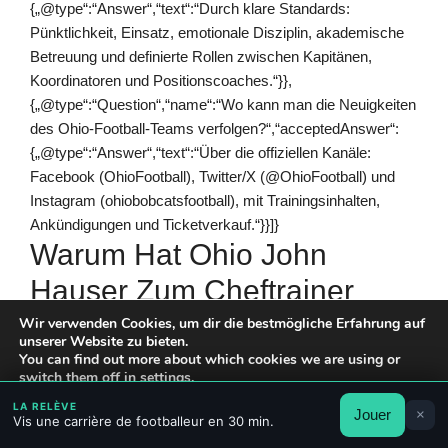
{„@type“:“Answer“,“text“:“Durch klare Standards:
Pünktlichkeit, Einsatz, emotionale Disziplin, akademische
Betreuung und definierte Rollen zwischen Kapitänen,
Koordinatoren und Positionscoaches.“}},
{„@type“:“Question“,“name“:“Wo kann man die Neuigkeiten
des Ohio-Football-Teams verfolgen?“,“acceptedAnswer“:
{„@type“:“Answer“,“text“:“Über die offiziellen Kanäle:
Facebook (OhioFootball), Twitter/X (@OhioFootball) und
Instagram (ohiobobcatsfootball), mit Trainingsinhalten,
Ankündigungen und Ticketverkauf.“}}]}
Warum Hat Ohio John
Hauser Zum Cheftrainer
Befördert?
Wir verwenden Cookies, um dir die bestmögliche Erfahrung auf
unserer Website zu bieten.
You can find out more about which cookies we are using or
switch them off in
settings
.
Die Beförderung basiert auf einer erfolgreichen Kontinuität:
eine souveräne Interimszeit, ein 17-10 Sieg im Frisco Bowl
LA RELÈVE
Jouer
×
Akzeptieren
Ablehnen
Einstellungen
Vis une carrière de footballeur en 30 min.
2025 und eine bestätigte defensive Handschrift in der MAC