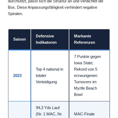
durchsetzt, passt sich die Struktur an und verdichtet die
Box. Diese Anpassungsfähigkeit verhindert negative
Spiralen.
Defensive
Markante
Saison
Indikatoren
Referenzen
7 Punkte gegen
Iowa State;
Top 4 national in
Rekord von 5
2023
totaler
erzwungenen
Verteidigung
Turnovers im
Myrtle Beach
Bowl
94,3 Yds Lauf
(Nr. 1 MAC, Nr.
MAC-Finale