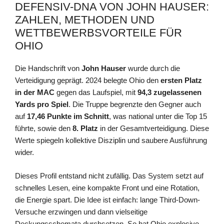
DEFENSIV-DNA VON JOHN HAUSER:
ZAHLEN, METHODEN UND
WETTBEWERBSVORTEILE FÜR
OHIO
Die Handschrift von
John Hauser
wurde durch die
Verteidigung geprägt. 2024 belegte Ohio den
ersten Platz
in der MAC
gegen das Laufspiel, mit
94,3 zugelassenen
Yards pro Spiel
. Die Truppe begrenzte den Gegner auch
auf
17,46 Punkte im Schnitt
, was national unter die Top 15
führte, sowie den
8. Platz
in der Gesamtverteidigung. Diese
Werte spiegeln kollektive Disziplin und saubere Ausführung
wider.
Dieses Profil entstand nicht zufällig. Das System setzt auf
schnelles Lesen, eine kompakte Front und eine Rotation,
die Energie spart. Die Idee ist einfach: lange Third-Down-
Versuche erzwingen und dann vielseitige
Deckungsschemata durchsetzen. So hat Ohio explosive