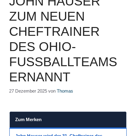
JOHN HAUSER
ZUM NEUEN
CHEFTRAINER
DES OHIO-
FUSSBALLTEAMS E
RNANNT
27 Dezember 2025
von
Thomas
Zum Merken
John Hauser
wird der
31. Cheftrainer
des