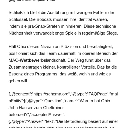
Schließlich bleibt die Ausführung mit wenigen Fehlern der
Schlüssel. Die Bobcats müssen ihre Identität wahren,
indem sie prä-Snap-Strafen minimieren. Diese technische
Nüchternheit verwandelt enge Spiele in regelmäßige Siege.
Hält Ohio dieses Niveau an Präzision und Lesefähigkeit,
positioniert sich das Team dauerhaft im oberen Bereich der
MAC-
Wettbewerbs
landschaft. Der Weg führt über das
Zusammentragen kleiner, kontrollierter Vorteile. Das ist die
Essenz eines Programms, das weiß, wohin und wie es
gehen will.
{„@context“:“https://schema.org“,“@type“:“FAQPage“,“mai
nEntity“:[{„@type“:“Question“,“name“:“Warum hat Ohio
John Hauser zum Cheftrainer
befördert?“,“acceptedAnswer“:
{„@type“:“Answer“,“text“:“Die Beförderung basiert auf einer