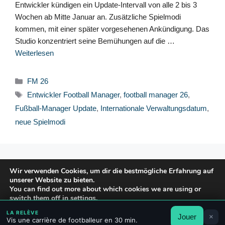
Entwickler kündigen ein Update-Intervall von alle 2 bis 3
Wochen ab Mitte Januar an. Zusätzliche Spielmodi
kommen, mit einer später vorgesehenen Ankündigung. Das
Studio konzentriert seine Bemühungen auf die …
Weiterlesen
Kategorien
FM 26
Schlagwörter
Entwickler Football Manager
,
football manager 26
,
Fußball-Manager Update
,
Internationale Verwaltungsdatum
,
neue Spielmodi
© 2026 FPFRANCE.COM
Wir verwenden Cookies, um dir die bestmögliche Erfahrung auf
KONTAKT
unserer Website zu bieten.
RECHTLICHE HINWEISE
You can find out more about which cookies we are using or
switch them off in
settings
.
DATENSCHUTZERKLÄRUNG
LA RELÈVE
Jouer
×
Akzeptieren
Ablehnen
Einstellungen
Vis une carrière de footballeur en 30 min.