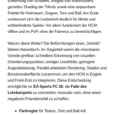
Entfernung von Schatten, Wegfall von Mähmustern,
gezieltes Shading der Trikots sowie eine anpassbare
Palette für Heimteam, Gegner, Tore und Ball. Am Ende
verbessert sich die Lesbarkeit deutlich für blinde und
sehbehinderte Spieler. Vor allem funktioniert der HCM
offline und im PvP, ohne die Fairness zu beeinträchtigen.
Warum diese Wette? Die Befürchtungen eines „Vorteils“
blieben theoretisch. Im Gegenteil waren die messbaren
Vorteile greifbar: schnellere Erkennung von visuellen
Orientierungspunkten, weniger Lesefehler, geringere
Augenbelastung. Parallel arbeiteten Rendering, Stadien und
Benutzeroberfläche zusammen, um den HCM in Engine
und Front-End zu integrieren. Diese Entscheidung
ermöglichte es
EA Sports FC 26
, die
Falle des
Lehrbeispiels
zu vermeiden: innovativ sein, ohne einen
negativen Präzedenzfall zu schaffen.
Farbregler
für Teams, Tore und Ball mit