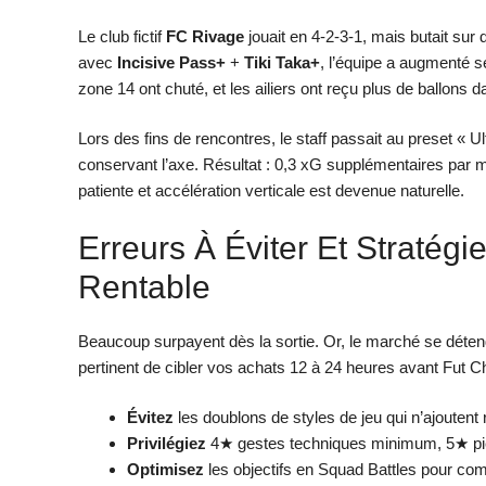
Le club fictif
FC Rivage
jouait en 4-2-3-1, mais butait sur
avec
Incisive Pass+
+
Tiki Taka+
, l’équipe a augmenté 
zone 14 ont chuté, et les ailiers ont reçu plus de ballons 
Lors des fins de rencontres, le staff passait au preset « U
conservant l’axe. Résultat : 0,3 xG supplémentaires par m
patiente et accélération verticale est devenue naturelle.
Erreurs À Éviter Et Stratégi
Rentable
Beaucoup surpayent dès la sortie. Or, le marché se déten
pertinent de cibler vos achats 12 à 24 heures avant Fut C
Évitez
les doublons de styles de jeu qui n’ajoutent r
Privilégiez
4★ gestes techniques minimum, 5★ pied 
Optimisez
les objectifs en Squad Battles pour comp