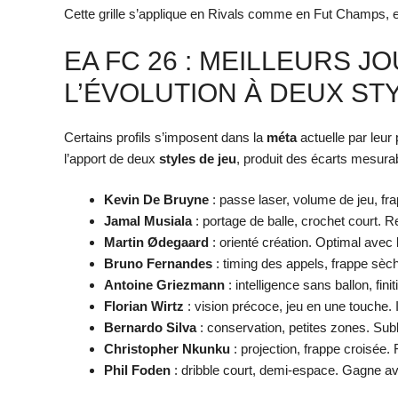
Cette grille s’applique en Rivals comme en Fut Champs, e
EA FC 26 : MEILLEURS 
L’ÉVOLUTION À DEUX ST
Certains profils s’imposent dans la
méta
actuelle par leur 
l’apport de deux
styles de jeu
, produit des écarts mesurab
Kevin De Bruyne
: passe laser, volume de jeu, fra
Jamal Musiala
: portage de balle, crochet court. 
Martin Ødegaard
: orienté création. Optimal avec
Bruno Fernandes
: timing des appels, frappe sèc
Antoine Griezmann
: intelligence sans ballon, fi
Florian Wirtz
: vision précoce, jeu en une touche.
Bernardo Silva
: conservation, petites zones. Su
Christopher Nkunku
: projection, frappe croisée.
Phil Foden
: dribble court, demi-espace. Gagne 