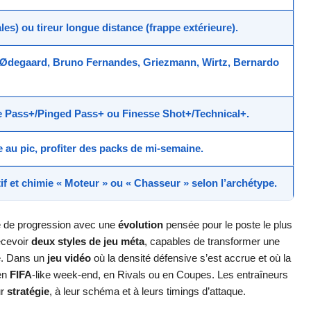
ales) ou
tireur longue distance
(frappe extérieure).
, Ødegaard, Bruno Fernandes, Griezmann, Wirtz, Bernardo
ve Pass+/Pinged Pass+
ou
Finesse Shot+/Technical+
.
 au pic, profiter des packs de mi-semaine.
tif et chimie «
Moteur
» ou «
Chasseur
» selon l’archétype.
 de progression avec une
évolution
pensée pour le poste le plus
ecevoir
deux styles de jeu méta
, capables de transformer une
re. Dans un
jeu vidéo
où la densité défensive s’est accrue et où la
 en
FIFA
-like week-end, en Rivals ou en Coupes. Les entraîneurs
ur
stratégie
, à leur schéma et à leurs timings d’attaque.