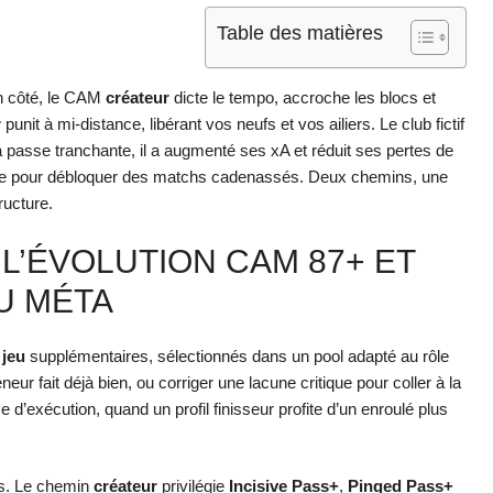
Table des matières
un côté, le CAM
créateur
dicte le tempo, accroche les blocs et
r
punit à mi-distance, libérant vos neufs et vos ailiers. Le club fictif
 passe tranchante, il a augmenté ses xA et réduit ses pertes de
roulée pour débloquer des matchs cadenassés. Deux chemins, une
ructure.
 L’ÉVOLUTION CAM 87+ ET
U MÉTA
 jeu
supplémentaires, sélectionnés dans un pool adapté au rôle
neur fait déjà bien, ou corriger une lacune critique pour coller à la
e d’exécution, quand un profil finisseur profite d’un enroulé plus
es. Le chemin
créateur
privilégie
Incisive Pass+
,
Pinged Pass+