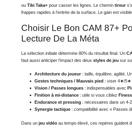
ou
Tiki Taka+
pour casser les lignes. Le chemin
tireur
s’
frappes rapides à l’entrée de la surface. Le gain est visibl
Choisir Le Bon CAM 87+ Pour
Lecture De La Méta
La sélection initiale détermine 80% du résultat final. Un
CA
faut aussi anticiper l’impact des deux
styles de jeu
sur so
Architecture du joueur
: taille, équilibre, agilité
Gestes techniques / Mauvais pied
: viser 4★/5★
Vision / Passes longues
: indispensables avec
Pi
Finition à mi-distance
: utile si vous ciblez
Fines
Endurance et pressing
: nécessaires dans un 4-2
Synergie tactique
: compatibilité avec « Passes dir
Dans un
jeu vidéo
au tempo élevé, ces repères guident des