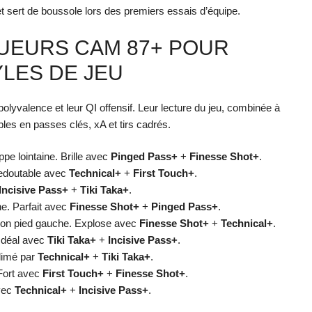
t sert de boussole lors des premiers essais d’équipe.
JOUEURS CAM 87+ POUR
YLES DE JEU
polyvalence et leur QI offensif. Leur lecture du jeu, combinée à
les en passes clés, xA et tirs cadrés.
ppe lointaine. Brille avec
Pinged Pass+
+
Finesse Shot+
.
Redoutable avec
Technical+
+
First Touch+
.
Incisive Pass+
+
Tiki Taka+
.
he. Parfait avec
Finesse Shot+
+
Pinged Pass+
.
nition pied gauche. Explose avec
Finesse Shot+
+
Technical+
.
 Idéal avec
Tiki Taka+
+
Incisive Pass+
.
blimé par
Technical+
+
Tiki Taka+
.
 Fort avec
First Touch+
+
Finesse Shot+
.
avec
Technical+
+
Incisive Pass+
.