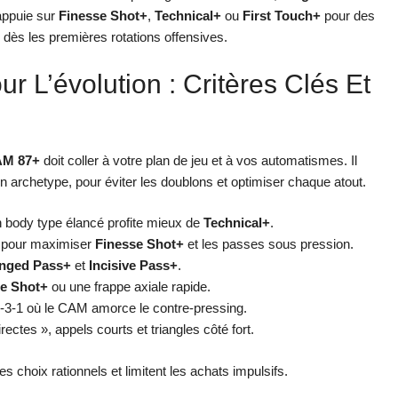
appuie sur
Finesse Shot+
,
Technical+
ou
First Touch+
pour des
e dès les premières rotations offensives.
 L’évolution : Critères Clés Et
M 87+
doit coller à votre plan de jeu et à vos automatismes. Il
n archetype, pour éviter les doublons et optimiser chaque atout.
. Un body type élancé profite mieux de
Technical+
.
 pour maximiser
Finesse Shot+
et les passes sous pression.
nged Pass+
et
Incisive Pass+
.
se Shot+
ou une frappe axiale rapide.
-3-1 où le CAM amorce le contre-pressing.
ectes », appels courts et triangles côté fort.
 choix rationnels et limitent les achats impulsifs.