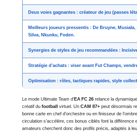
Deux voies gagnantes :
créateur de jeu
(passes lét
Meilleurs joueurs
pressentis : De Bruyne, Musiala
Silva, Nkunku, Foden.
Synergies de
styles de jeu
recommandées :
Incisi
Stratégie
d’achats : viser avant Fut Champs, vendre
Optimisation
: rôles, tactiques rapides, style collec
Le mode Ultimate Team d’
EA FC 26
relance la dynamique
créatif du
football
virtuel. Un
CAM 87+
peut désormais r
bonne carte en chef d’orchestre ou en finisseur de l’omb
circulation s’accélère, ces bonus ciblés font la différence
amateurs cherchent donc des profils précis, adaptés à le