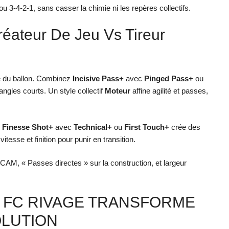
u 3-4-2-1, sans casser la chimie ni les repères collectifs.
réateur De Jeu Vs Tireur
ue du ballon. Combinez
Incisive Pass+
avec
Pinged Pass+
ou
iangles courts. Un style collectif
Moteur
affine agilité et passes,
.
Finesse Shot+
avec
Technical+
ou
First Touch+
crée des
itesse et finition pour punir en transition.
e CAM, « Passes directes » sur la construction, et largeur
 : FC RIVAGE TRANSFORME
OLUTION