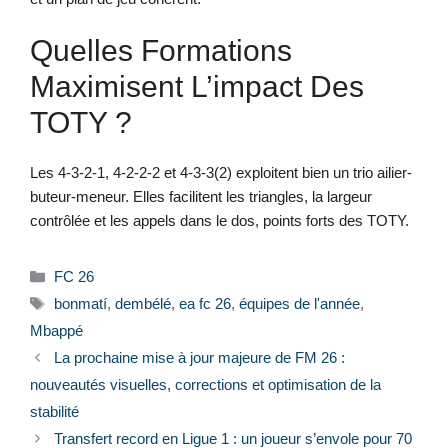
Quelles Formations
Maximisent L’impact Des
TOTY ?
Les 4-3-2-1, 4-2-2-2 et 4-3-3(2) exploitent bien un trio ailier-
buteur-meneur. Elles facilitent les triangles, la largeur
contrôlée et les appels dans le dos, points forts des TOTY.
Catégories
FC 26
Étiquettes
bonmatí
,
dembélé
,
ea fc 26
,
équipes de l'année
,
Mbappé
La prochaine mise à jour majeure de FM 26 :
nouveautés visuelles, corrections et optimisation de la
stabilité
Transfert record en Ligue 1 : un joueur s’envole pour 70