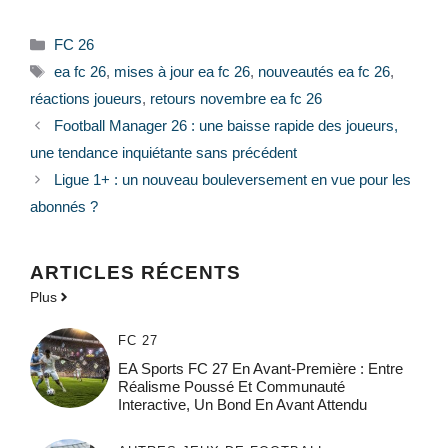
Catégories
FC 26
Étiquettes
ea fc 26
,
mises à jour ea fc 26
,
nouveautés ea fc 26
,
réactions joueurs
,
retours novembre ea fc 26
Football Manager 26 : une baisse rapide des joueurs,
une tendance inquiétante sans précédent
Ligue 1+ : un nouveau bouleversement en vue pour les
abonnés ?
ARTICLES RÉCENTS
Plus
FC 27
EA Sports FC 27 En Avant-Première : Entre
Réalisme Poussé Et Communauté
Interactive, Un Bond En Avant Attendu