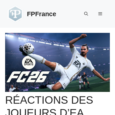
Aller
au
FPFrance
Menu
contenu
RÉACTIONS DES
JOUEURS D’EA