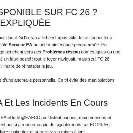
SPONIBLE SUR FC 26 ?
 EXPLIQUÉE
 local. Si l’écran affiche « Impossible de se connecter à
 côté
Serveur EA
ou une maintenance programmée. En
rge penchent vers des
Problèmes réseau
domestiques ou une
é un faux-positif : tout le foyer naviguait, mais seul FC 26
inutile de réinstaller le jeu.
ale d’une anomalie personnelle. Ce tri évite des manipulations
EA Et Les Incidents En Cours
 EA et le fil @EAFCDirect listent pannes, maintenances et
dent aussi à repérer un pic de signalements sur FC 26. En
ire : patientez et surveillez les mises à jour.