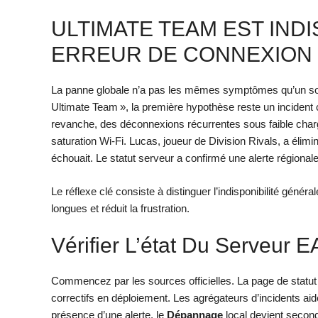
ULTIMATE TEAM EST INDI
ERREUR DE CONNEXION
La panne globale n’a pas les mêmes symptômes qu’un souci
Ultimate Team », la première hypothèse reste un incident
revanche, des déconnexions récurrentes sous faible cha
saturation Wi‑Fi. Lucas, joueur de Division Rivals, a élimin
échouait. Le statut serveur a confirmé une alerte régionale : 
Le réflexe clé consiste à distinguer l’indisponibilité génér
longues et réduit la frustration.
Vérifier L’état Du Serveur 
Commencez par les sources officielles. La page de statut
correctifs en déploiement. Les agrégateurs d’incidents ai
présence d’une alerte, le
Dépannage
local devient seconda