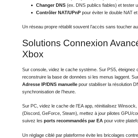
Changer DNS
(ex. DNS publics fiables) et tester
Contrôler NAT/UPnP
pour éviter le double NAT et
Un réseau propre rétablit souvent l’accès sans toucher aux
Solutions Connexion Avancé
Xbox
Sur console, videz le cache système. Sur PS5, éteigne
reconstruire la base de données si les menus laggent. Su
Adresse IP/DNS manuelle
pour stabiliser la résolution D
synchronisation de l’heure.
Sur PC, videz le cache de l’EA app, réinitialisez Winsock
(Discord, GeForce, Steam), mettez à jour pilotes GPU/contr
suivez les
ports recommandés par EA
pour votre platef
Un réglage ciblé par plateforme évite les bricolages contre