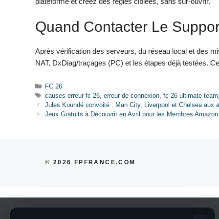
plateforme et créez des règles ciblées, sans sur-ouvrir.
Quand Contacter Le Suppor
Après vérification des serveurs, du réseau local et des mi
NAT, DxDiag/traçages (PC) et les étapes déjà testées. Ce
Catégories
FC 26
Étiquettes
causes erreur fc 26
,
erreur de connexion
,
fc 26 ultimate team
Jules Koundé convoité : Man City, Liverpool et Chelsea aux 
Jeux Gratuits à Découvrir en Avril pour les Membres Amazon
© 2026 FPFRANCE.COM