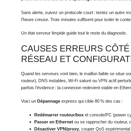
Sans alerte, suivez un protocole court : testez un autre 
l’heure creuse. Trois minutes suffisent pour isoler le conte
Un état serveur limpide guide tout le reste du diagnostic.
CAUSES ERREURS CÔTÉ 
RÉSEAU ET CONFIGURAT
Quand les serveurs vont bien, le maillon faible se situe 
routeur), DNS instables, Wi‑Fi saturé ou VPN actif perturbe
parfois l’évidence : la connexion redevient stable en Ethe
Voici un
Dépannage
express qui cible 80 % des cas :
Redémarrer routeur/box
et console/PC (power cy
Passer en Ethernet
ou se rapprocher du routeur, c
Désactiver VPN/proxy
, couper QoS expérimental e