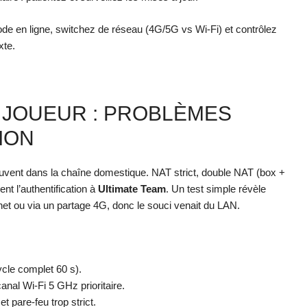
mode en ligne, switchez de réseau (4G/5G vs Wi‑Fi) et contrôlez
xte.
JOUEUR : PROBLÈMES
ION
souvent dans la chaîne domestique. NAT strict, double NAT (box +
nt l’authentification à
Ultimate Team
. Un test simple révèle
rnet ou via un partage 4G, donc le souci venait du LAN.
cle complet 60 s).
anal Wi‑Fi 5 GHz prioritaire.
t pare-feu trop strict.