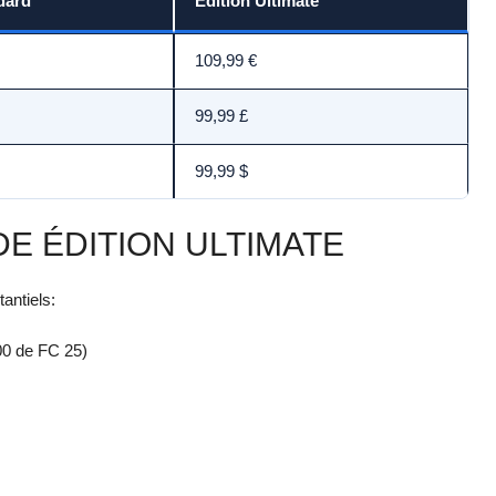
dard
Édition Ultimate
109,99 €
99,99 £
99,99 $
 ÉDITION ULTIMATE
antiels:
00 de FC 25)