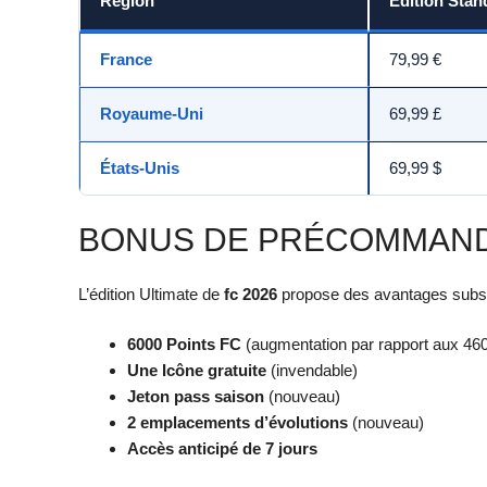
Région
Édition Stan
France
79,99 €
Royaume-Uni
69,99 £
États-Unis
69,99 $
BONUS DE PRÉCOMMANDE
L’édition Ultimate de
fc 2026
propose des avantages subst
6000 Points FC
(augmentation par rapport aux 46
Une Icône gratuite
(invendable)
Jeton pass saison
(nouveau)
2 emplacements d’évolutions
(nouveau)
Accès anticipé de 7 jours