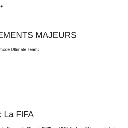
++
GEMENTS MAJEURS
e mode Ultimate Team:
c La FIFA