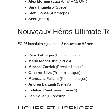
Alex Morgan
(États-Unis) – 92 OVR
Sara Thunebro
(Suède)
Steffi Jones
(Allemagne)
Sissi
(Brésil)
Nouveaux Héros Ultimate 
FC 26
introduira également
8 nouveaux Héros
:
Cesc Fàbregas
(Premier League)
Mario Mandžukić
(Serie A)
Michael Carrick
(Premier League)
Gilberto Silva
(Premier League)
Marouane Fellaini
(Premier League)
Andrea Barzagli
(Serie A)
Esteban Cambiasso
(Serie A)
Jan Koller
(Bundesliga)
LIGUES ET LICENCES