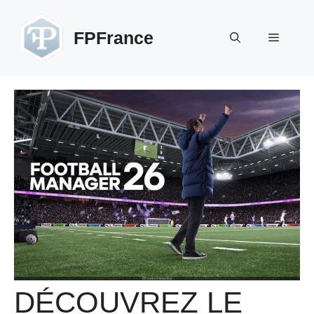
Aller
au
FPFrance
Menu
contenu
DÉCOUVREZ LE