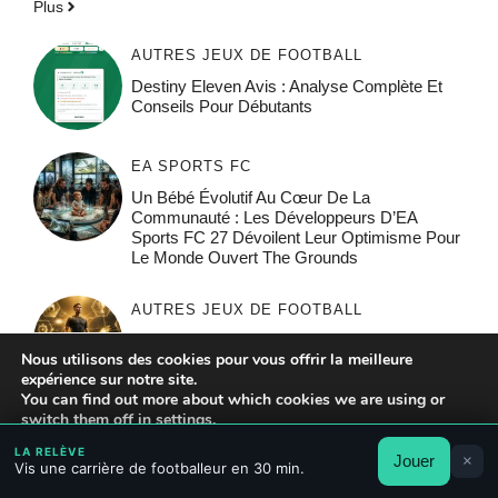
Plus
AUTRES JEUX DE FOOTBALL
Destiny Eleven Avis : Analyse Complète Et
Conseils Pour Débutants
EA SPORTS FC
Un Bébé Évolutif Au Cœur De La
Communauté : Les Développeurs D’EA
Sports FC 27 Dévoilent Leur Optimisme Pour
Le Monde Ouvert The Grounds
AUTRES JEUX DE FOOTBALL
Destiny Eleven : Les 20 Meilleures
Nous utilisons des cookies pour vous offrir la meilleure
Combinaisons De Choix Pour Réussir Votre
expérience sur notre site.
Carrière
You can find out more about which cookies we are using or
switch them off in
settings
.
FC 27
LA RELÈVE
Jouer
×
Accepter
Rejeter
Réglages
EA Sports FC 27 En Avant-Première : Entre
Vis une carrière de footballeur en 30 min.
Réalisme Poussé Et Communauté