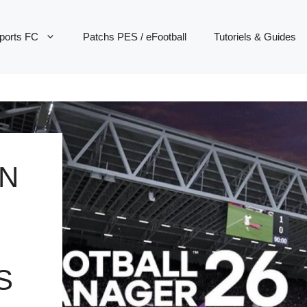
ports FC
Patchs PES / eFootball
Tutoriels & Guides
IN
S