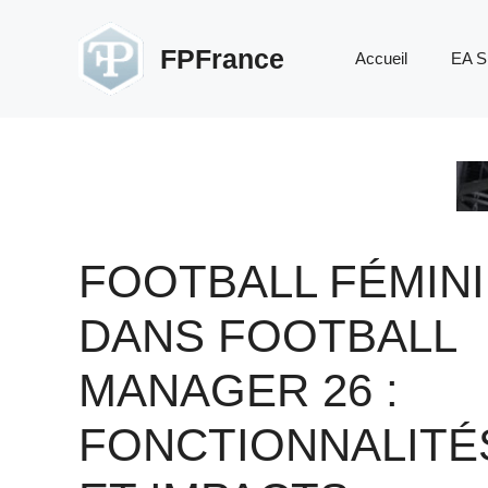
Aller
au
FPFrance
Accueil
EA S
contenu
FOOTBALL FÉMIN
DANS FOOTBALL
MANAGER 26 :
FONCTIONNALITÉ