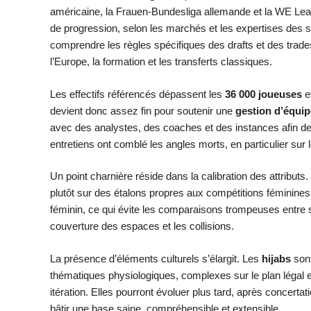
américaine, la Frauen-Bundesliga allemande et la WE Leagu
de progression, selon les marchés et les expertises des 
comprendre les règles spécifiques des drafts et des trad
l’Europe, la formation et les transferts classiques.
Les effectifs référencés dépassent les
36 000 joueuses
et
devient donc assez fin pour soutenir une
gestion d’équip
avec des analystes, des coaches et des instances afin de 
entretiens ont comblé les angles morts, en particulier sur
Un point charnière réside dans la calibration des attributs.
plutôt sur des étalons propres aux compétitions féminines
féminin, ce qui évite les comparaisons trompeuses entre s
couverture des espaces et les collisions.
La présence d’éléments culturels s’élargit. Les
hijabs
sont
thématiques physiologiques, complexes sur le plan légal et
itération. Elles pourront évoluer plus tard, après concertati
bâtir une base saine, compréhensible et extensible.