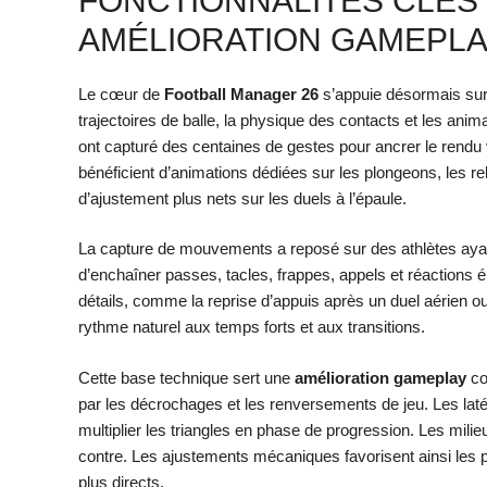
FONCTIONNALITÉS CLÉS 
AMÉLIORATION GAMEPLA
Le cœur de
Football Manager 26
s’appuie désormais su
trajectoires de balle, la physique des contacts et les ani
ont capturé des centaines de gestes pour ancrer le rend
bénéficient d’animations dédiées sur les plongeons, les re
d’ajustement plus nets sur les duels à l’épaule.
La capture de mouvements a reposé sur des athlètes ayan
d’enchaîner passes, tacles, frappes, appels et réactions 
détails, comme la reprise d’appuis après un duel aérien o
rythme naturel aux temps forts et aux transitions.
Cette base technique sert une
amélioration gameplay
co
par les décrochages et les renversements de jeu. Les latéra
multiplier les triangles en phase de progression. Les mil
contre. Les ajustements mécaniques favorisent ainsi les pl
plus directs.