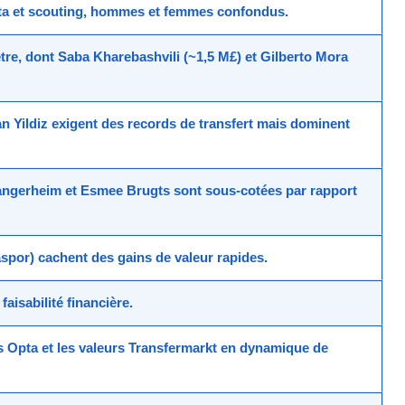
ta et scouting, hommes et femmes confondus.
être, dont
Saba Kharebashvili (~1,5 M£)
et
Gilberto Mora
n Yildiz
exigent des
records de transfert
mais dominent
angerheim
et
Esmee Brugts
sont sous-cotées par rapport
saspor) cachent des
gains de valeur
rapides.
aisabilité financière.
es
Opta
et les valeurs
Transfermarkt
en dynamique de