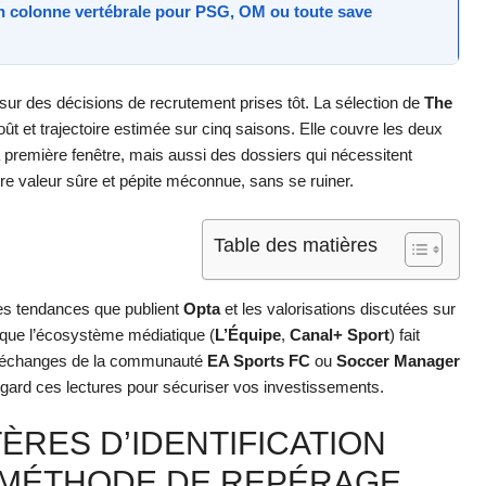
n colonne vertébrale pour
PSG
,
OM
ou toute save
ur des décisions de recrutement prises tôt. La sélection de
The
coût et trajectoire estimée sur cinq saisons. Elle couvre les deux
a première fenêtre, mais aussi des dossiers qui nécessitent
entre valeur sûre et pépite méconnue, sans se ruiner.
Table des matières
Les tendances que publient
Opta
et les valorisations discutées sur
s que l’écosystème médiatique (
L’Équipe
,
Canal+ Sport
) fait
es échanges de la communauté
EA Sports FC
ou
Soccer Manager
egard ces lectures pour sécuriser vos investissements.
ÈRES D’IDENTIFICATION
T MÉTHODE DE REPÉRAGE