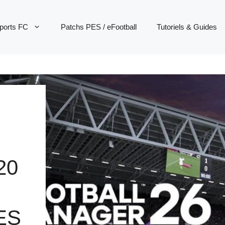
ports FC
Patchs PES / eFootball
Tutoriels & Guides
20
ES