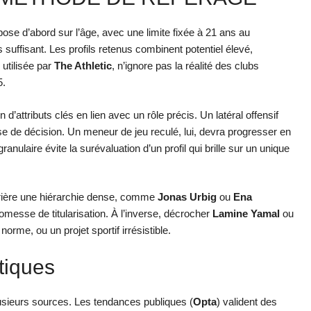
ose d’abord sur l’âge, avec une limite fixée à 21 ans au
s suffisant. Les profils retenus combinent potentiel élevé,
, utilisée par
The Athletic
, n’ignore pas la réalité des clubs
5.
n d’attributs clés en lien avec un rôle précis. Un latéral offensif
rise de décision. Un meneur de jeu reculé, lui, devra progresser en
anulaire évite la surévaluation d’un profil qui brille sur un unique
derrière une hiérarchie dense, comme
Jonas Urbig
ou
Ena
promesse de titularisation. À l’inverse, décrocher
Lamine Yamal
ou
rme, ou un projet sportif irrésistible.
atiques
lusieurs sources. Les tendances publiques (
Opta
) valident des