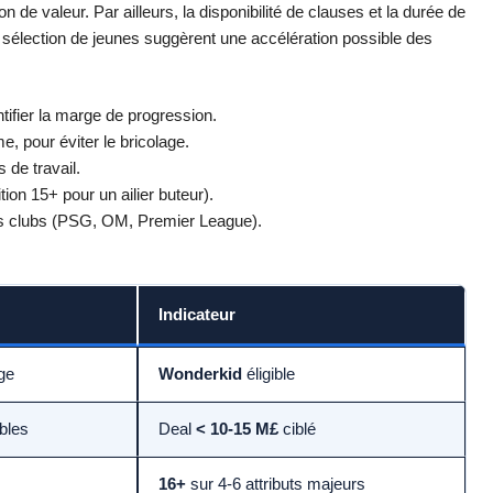
on de valeur. Par ailleurs, la disponibilité de clauses et la durée de
 sélection de jeunes suggèrent une accélération possible des
ntifier la marge de progression.
 pour éviter le bricolage.
s de travail.
ition 15+ pour un ailier buteur).
os clubs (PSG, OM, Premier League).
Indicateur
ge
Wonderkid
éligible
ables
Deal
< 10-15 M£
ciblé
16+
sur 4-6 attributs majeurs