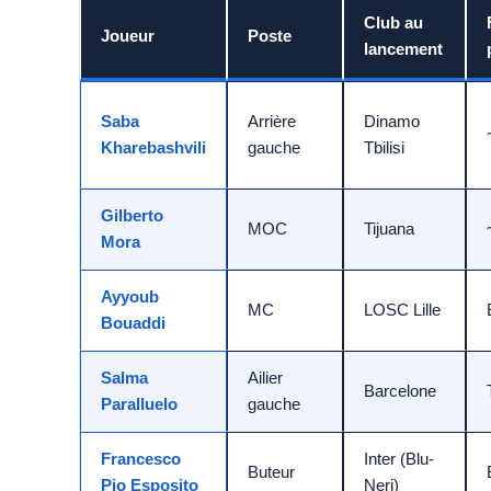
Club au
Joueur
Poste
lancement
Saba
Arrière
Dinamo
Kharebashvili
gauche
Tbilisi
Gilberto
MOC
Tijuana
Mora
Ayyoub
MC
LOSC Lille
Bouaddi
Salma
Ailier
Barcelone
Paralluelo
gauche
Francesco
Inter (Blu-
Buteur
Pio Esposito
Neri)