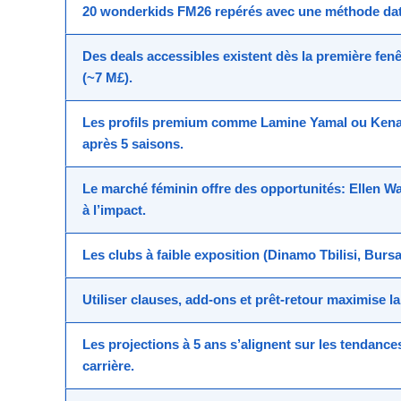
20 wonderkids FM26
repérés avec une méthode da
Des deals accessibles existent dès la première fen
(~7 M£)
.
Les profils premium comme
Lamine Yamal
ou
Kena
après 5 saisons.
Le marché féminin offre des opportunités:
Ellen W
à l’impact.
Les clubs à faible exposition (Dinamo Tbilisi, Bur
Utiliser
clauses
,
add-ons
et
prêt-retour
maximise la f
Les projections à 5 ans s’alignent sur les tendanc
carrière.