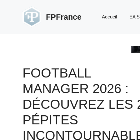
Aller
au
FPFrance
Accueil
EA S
contenu
FOOTBALL
MANAGER 2026 :
DÉCOUVREZ LES 
PÉPITES
INCONTOURNABL