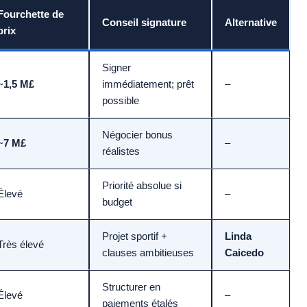
Fourchette de
Conseil signature
Alternative
prix
Signer
~
1,5 M£
immédiatement; prêt
–
possible
Négocier bonus
~
7 M£
–
réalistes
Priorité absolue si
Élevé
–
budget
Projet sportif +
Linda
Très élevé
clauses ambitieuses
Caicedo
Structurer en
Élevé
–
paiements étalés