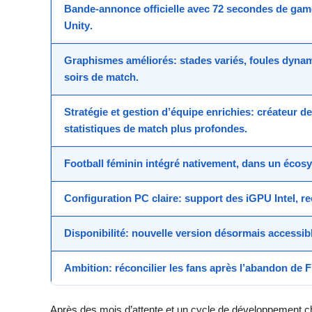
Bande-annonce
officielle avec 72 secondes de
gam
Unity
.
Graphismes
améliorés: stades variés, foules dynam
soirs de match.
Stratégie
et
gestion d’équipe
enrichies: créateur d
statistiques de match plus profondes.
Football féminin
intégré nativement, dans un écosy
Configuration PC
claire: support des iGPU Intel, 
Disponibilité
:
nouvelle version
désormais accessibl
Ambition
: réconcilier les fans après l’abandon de 
Après des mois d’attente et un cycle de développement c