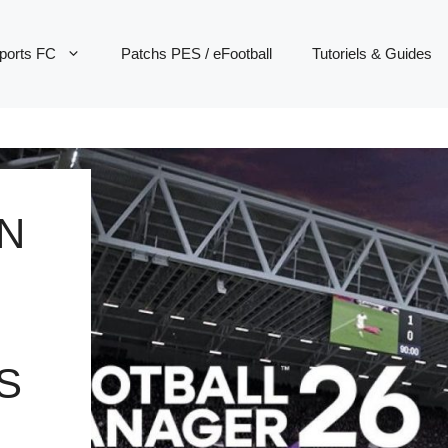
ports FC
Patchs PES / eFootball
Tutoriels & Guides
N
S