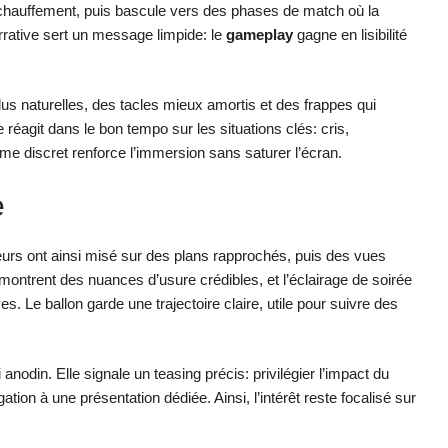
chauffement, puis bascule vers des phases de match où la
narrative sert un message limpide: le
gameplay
gagne en lisibilité
lus naturelles, des tacles mieux amortis et des frappes qui
e réagit dans le bon tempo sur les situations clés: cris,
me discret renforce l’immersion sans saturer l’écran.
e
rs ont ainsi misé sur des plans rapprochés, puis des vues
montrent des nuances d’usure crédibles, et l’éclairage de soirée
Le ballon garde une trajectoire claire, utile pour suivre des
i anodin. Elle signale un teasing précis: privilégier l’impact du
tion à une présentation dédiée. Ainsi, l’intérêt reste focalisé sur