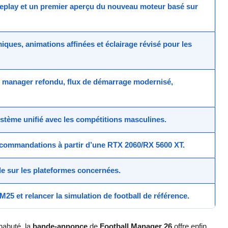
eplay
et un premier aperçu du nouveau moteur basé sur
iques, animations affinées et éclairage révisé pour les
e manager refondu, flux de démarrage modernisé,
stème unifié avec les compétitions masculines.
recommandations à partir d’une RTX 2060/RX 5600 XT.
e sur les plateformes concernées.
FM25 et relancer la
simulation
de
football
de référence.
hahuté, la
bande-annonce
de
Football Manager 26
offre enfin