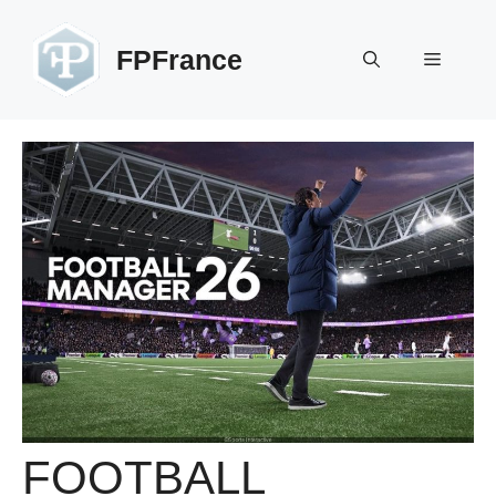
Aller
au
FPFrance
Menu
contenu
FOOTBALL