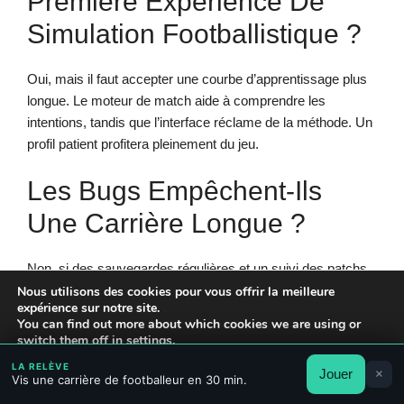
Première Expérience De
Simulation Footballistique ?
Oui, mais il faut accepter une courbe d’apprentissage plus
longue. Le moteur de match aide à comprendre les
intentions, tandis que l’interface réclame de la méthode. Un
profil patient profitera pleinement du jeu.
Les Bugs Empêchent-Ils
Une Carrière Longue ?
Non, si des sauvegardes régulières et un suivi des patchs
sont mis en place. Les crashs restent problématiques,
Nous utilisons des cookies pour vous offrir la meilleure
expérience sur notre site.
mais les mises à jour atténuent progressivement les
You can find out more about which cookies we are using or
risques. Une discipline de backup est vivement
switch them off in
settings
.
recommandée.
LA RELÈVE
Jouer
×
Accepter
Rejeter
Réglages
Vis une carrière de footballeur en 30 min.
Qu’apportent Les Ligues