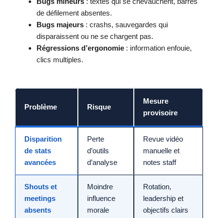
Bugs mineurs
: textes qui se chevauchent, barres
de défilement absentes.
Bugs majeurs
: crashs, sauvegardes qui
disparaissent ou ne se chargent pas.
Régressions d’ergonomie
: information enfouie,
clics multiples.
Mesure
Problème
Risque
provisoire
Disparition
Perte
Revue vidéo
de stats
d’outils
manuelle et
avancées
d’analyse
notes staff
Shouts et
Moindre
Rotation,
meetings
influence
leadership et
absents
morale
objectifs clairs