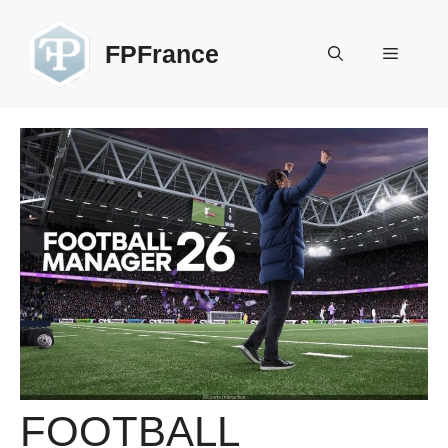
Aller
au
FPFrance
Menu
contenu
FOOTBALL