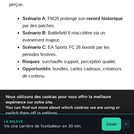
perçue.
Scénario A
: FM26 prolonge son
record historique
par des patches.
Scénario B
: Battlefield 6 réaccélère via un
événement majeur.
Scénario C
: EA Sports FC 26 boosté par les
périodes festives.
Risques
: surchauffe support, perception qualité.
Opportunités
: bundles, cartes cadeaux, créateurs
de contenu.
Nous utilisons des cookies pour vous offrir la meilleure
Impact
expérience sur notre site.
Acteur
Action clé
Indic
You can find out more about which cookies we are using or
visé
switch them off in
settings
.
LA RELÈVE
Jouer
×
Accepter
Rejeter
Réglages
Taux 
Vis une carrière de footballeur en 30 min.
Sports
Améliorer
Patch IA + UI
“positi