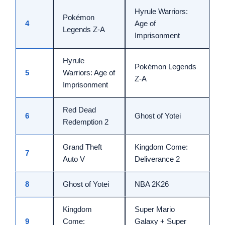
Hyrule Warriors:
Pokémon
4
Age of
Legends Z-A
Imprisonment
Hyrule
Pokémon Legends
5
Warriors: Age of
Z-A
Imprisonment
Red Dead
6
Ghost of Yotei
Redemption 2
Grand Theft
Kingdom Come:
7
Auto V
Deliverance 2
8
Ghost of Yotei
NBA 2K26
Kingdom
Super Mario
9
Come:
Galaxy + Super