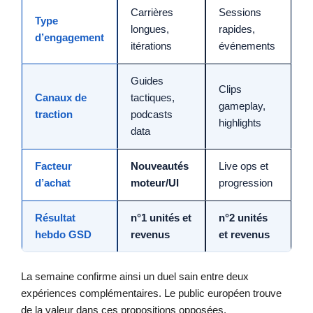
Carrières
Sessions
Type
longues,
rapides,
d’engagement
itérations
événements
Guides
Clips
Canaux de
tactiques,
gameplay,
traction
podcasts
highlights
data
Facteur
Nouveautés
Live ops et
d’achat
moteur/UI
progression
Résultat
n°1 unités et
n°2 unités
hebdo GSD
revenus
et revenus
La semaine confirme ainsi un duel sain entre deux
expériences complémentaires. Le public européen trouve
de la valeur dans ces propositions opposées.