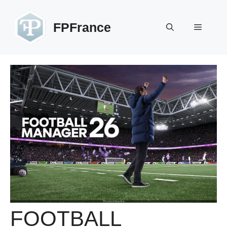
Aller
au
FPFrance
Menu
contenu
FOOTBALL