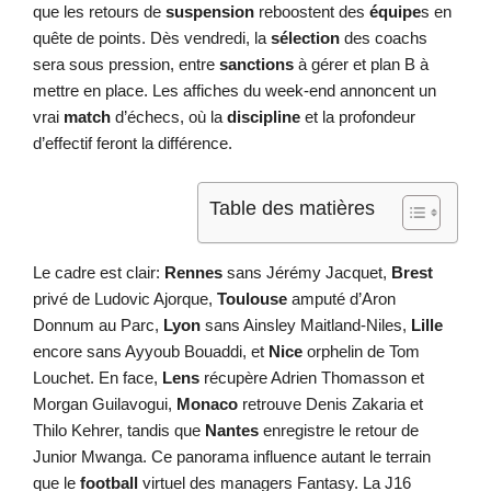
que les retours de
suspension
reboostent des
équipe
s en
quête de points. Dès vendredi, la
sélection
des coachs
sera sous pression, entre
sanctions
à gérer et plan B à
mettre en place. Les affiches du week-end annoncent un
vrai
match
d’échecs, où la
discipline
et la profondeur
d’effectif feront la différence.
Table des matières
Le cadre est clair:
Rennes
sans Jérémy Jacquet,
Brest
privé de Ludovic Ajorque,
Toulouse
amputé d’Aron
Donnum au Parc,
Lyon
sans Ainsley Maitland-Niles,
Lille
encore sans Ayyoub Bouaddi, et
Nice
orphelin de Tom
Louchet. En face,
Lens
récupère Adrien Thomasson et
Morgan Guilavogui,
Monaco
retrouve Denis Zakaria et
Thilo Kehrer, tandis que
Nantes
enregistre le retour de
Junior Mwanga. Ce panorama influence autant le terrain
que le
football
virtuel des managers Fantasy. La J16