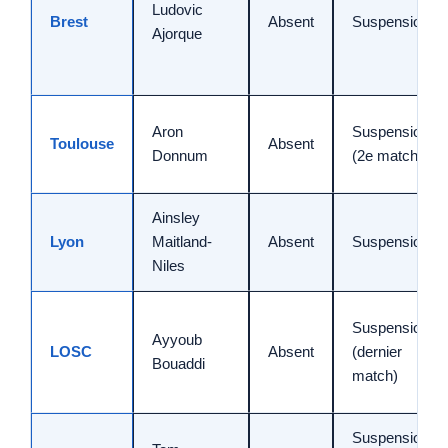
Ludovic
Brest
Absent
Suspension
Ajorque
Aron
Suspension
Toulouse
Absent
Donnum
(2e match)
Ainsley
Lyon
Maitland-
Absent
Suspension
Niles
Suspension
Ayyoub
LOSC
Absent
(dernier
Bouaddi
match)
Suspension