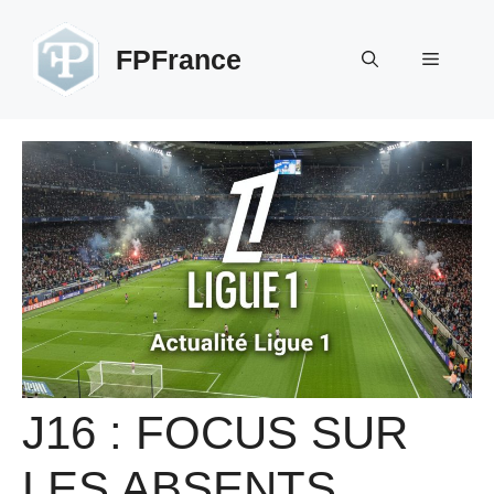
Aller
au
FPFrance
Menu
contenu
J16 : FOCUS SUR
LES ABSENTS