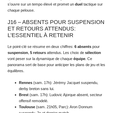
s’ouvre sur un tempo élevé et promet un
duel
tactique sur
chaque pelouse.
J16 – ABSENTS POUR SUSPENSION
ET RETOURS ATTENDUS:
L’ESSENTIEL À RETENIR
Le point-clé se résume en deux chiffres:
6 absents
pour
suspension
,
5 retours
attendus. Les choix de
sélection
vont peser sur la dynamique de chaque
équipe
. Ce
panorama sert de base pour anticiper les plans de jeu et les
équilibres.
Rennes
(sam. 17h): Jérémy Jacquet suspendu,
derby breton sans lui.
Brest
(sam. 17h): Ludovic Ajorque absent, secteur
offensif remodelé.
Toulouse
(sam. 21h05, Parc): Aron Donnum
suspendu, 2e et dernier match.