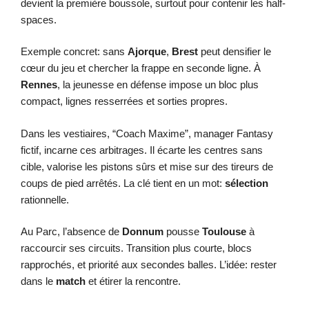
devient la première boussole, surtout pour contenir les half-
spaces.
Exemple concret: sans
Ajorque
,
Brest
peut densifier le
cœur du jeu et chercher la frappe en seconde ligne. À
Rennes
, la jeunesse en défense impose un bloc plus
compact, lignes resserrées et sorties propres.
Dans les vestiaires, “Coach Maxime”, manager Fantasy
fictif, incarne ces arbitrages. Il écarte les centres sans
cible, valorise les pistons sûrs et mise sur des tireurs de
coups de pied arrêtés. La clé tient en un mot:
sélection
rationnelle.
Au Parc, l’absence de
Donnum
pousse
Toulouse
à
raccourcir ses circuits. Transition plus courte, blocs
rapprochés, et priorité aux secondes balles. L’idée: rester
dans le
match
et étirer la rencontre.