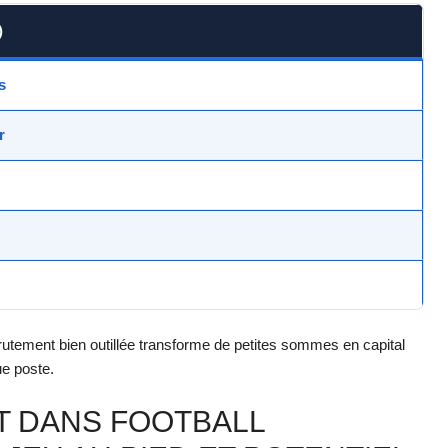
)
s
r
recrutement bien outillée transforme de petites sommes en capital
ue poste.
T DANS FOOTBALL