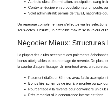
Attributs clés: détermination, anticipation, sang-froi
Contexte: équipe en surpopulation sur un poste, ou e
Volet administratif: permis de travail, nationalité do
Un repérage complémentaire s’effectue via les sélections
sous-cotés. Ensuite, un prêt ciblé maximise la valeur et l
Négocier Mieux: Structures D
La plupart des clubs acceptent des paiements échelonnés. P
bonus atteignables et pourcentage de revente. De plus, l
la courbe d’apprentissage. Un mentorat avec un cadre ada
Paiement étalé sur 36 mois avec faible acompte init
Bonus liés au temps de jeu, à la montée ou aux qua
Pourcentage à la revente pour convaincre un club r
Prêt immédiat si la concurrence interne est forte.