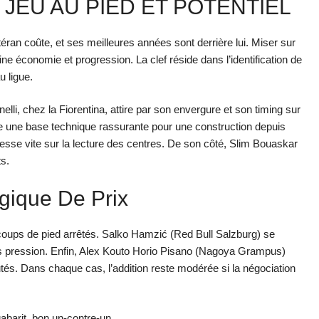
JEU AU PIED ET POTENTIEL
étéran coûte, et ses meilleures années sont derrière lui. Miser sur
ne économie et progression. La clef réside dans l’identification de
 ligue.
lli, chez la Fiorentina, attire par son envergure et son timing sur
re une base technique rassurante pour une construction depuis
resse vite sur la lecture des centres. De son côté, Slim Bouaskar
ts.
gique De Prix
oups de pied arrêtés. Salko Hamzić (Red Bull Salzburg) se
ous pression. Enfin, Alex Kouto Horio Pisano (Nagoya Grampus)
s. Dans chaque cas, l’addition reste modérée si la négociation
gabarit, bon un-contre-un.