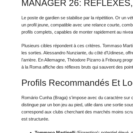
MANAGER 26: RÉFLEXES, 
Le poste de gardien se stabilise par la répétition. Or un v
un profil jeune, compatible avec une relance courte, combi
profils complets, capables de monter rapidement au niveau
Plusieurs cibles répondent à ces critères. Tommaso Martine
les sorties. Alessandro Nunziante, du côté d’Udinese, off
l’arrière. En Allemagne, Théodore Pizarro à Fribourg prog
à la Roma affiche des réflexes bruts qui sauvent des poin
Profils Recommandés Et Lo
Romário Cunha (Braga) s’impose avec du caractère sur c
distingue par un bon jeu au pied, utile dans une sortie s
correspond aux clubs cherchant des marchés moins scruté
est structurée.
Tommaso Martinelli
(Fiorentina): potentiel élevé, 