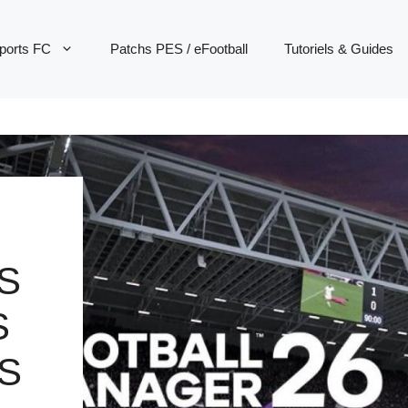
ports FC
Patchs PES / eFootball
Tutoriels & Guides
S
S
S