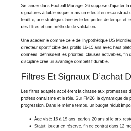
Se lancer dans Football Manager 26 suppose d’ajuster la r
signatures à faible risque, mais un effectif en reconstruc
fenêtre, une stratégie claire évite les pertes de temps et 
des filtres et une méthode de validation.
Une académie comme celle de l’hypothétique US Montlieu, 
directeur sportif cible des profils 16-19 ans avec haut plaf
données, définissent les priorités: clauses activables, fin
discipline crée un avantage compétitif durable.
Filtres Et Signaux D’achat
Les filtres adaptés accélèrent la chasse aux promesses du
professionnalisme et le rôle. Sur FM26, la dynamique de po
progression. Dans le même temps, un budget réduit impos
Âge visé: 16 à 19 ans, parfois 20 ans si le prix rest
Statut: joueur en réserve, fin de contrat dans 12 moi