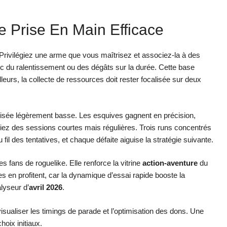
e Prise En Main Efficace
 Privilégiez une arme que vous maîtrisez et associez-la à des
ec du ralentissement ou des dégâts sur la durée. Cette base
lleurs, la collecte de ressources doit rester focalisée sur deux
e visée légèrement basse. Les esquives gagnent en précision,
ifiez des sessions courtes mais régulières. Trois runs concentrés
fil des tentatives, et chaque défaite aiguise la stratégie suivante.
s fans de roguelike. Elle renforce la vitrine
action-aventure
du
ies en profitent, car la dynamique d’essai rapide booste la
lyseur d’
avril 2026
.
isualiser les timings de parade et l’optimisation des dons. Une
oix initiaux.