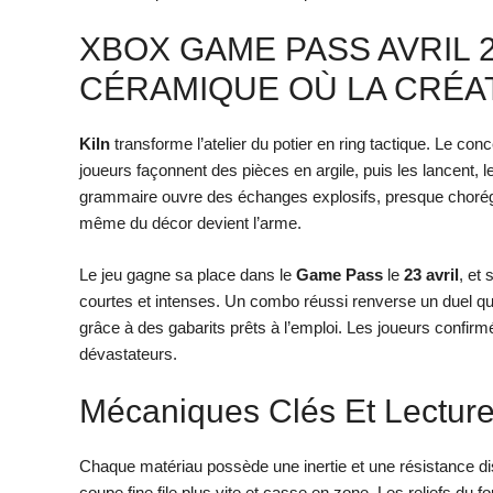
XBOX GAME PASS AVRIL 2
CÉRAMIQUE OÙ LA CRÉAT
Kiln
transforme l’atelier du potier en ring tactique. Le co
joueurs façonnent des pièces en argile, puis les lancent, l
grammaire ouvre des échanges explosifs, presque chorégra
même du décor devient l’arme.
Le jeu gagne sa place dans le
Game Pass
le
23 avril
, et
courtes et intenses. Un combo réussi renverse un duel qu
grâce à des gabarits prêts à l’emploi. Les joueurs confir
dévastateurs.
Mécaniques Clés Et Lecture
Chaque matériau possède une inertie et une résistance dis
coupe fine file plus vite et casse en zone. Les reliefs du f