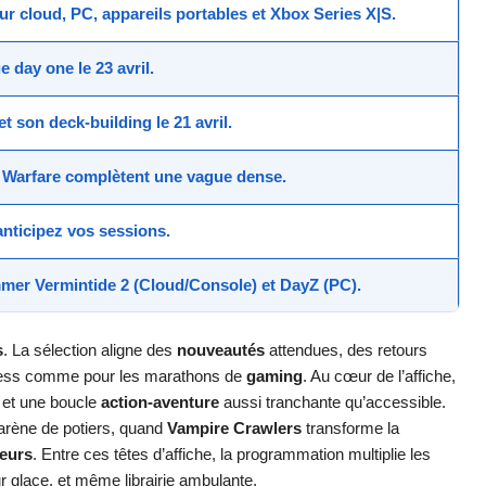
ur cloud, PC, appareils portables et Xbox Series X|S.
ue
day one
le
23 avril
.
et son deck-building le
21 avril
.
Warfare
complètent une vague dense.
anticipez vos sessions.
er Vermintide 2
(Cloud/Console) et
DayZ
(PC).
s
. La sélection aligne des
nouveautés
attendues, des retours
ss comme pour les marathons de
gaming
. Au cœur de l’affiche,
 et une boucle
action-aventure
aussi tranchante qu’accessible.
arène de potiers, quand
Vampire Crawlers
transforme la
teurs
. Entre ces têtes d’affiche, la programmation multiplie les
ur glace, et même librairie ambulante.