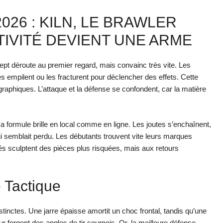
026 : KILN, LE BRAWLER
IVITÉ DEVIENT UNE ARME
ncept déroute au premier regard, mais convainc très vite. Les
es empilent ou les fracturent pour déclencher des effets. Cette
phiques. L’attaque et la défense se confondent, car la matière
 sa formule brille en local comme en ligne. Les joutes s’enchaînent,
i semblait perdu. Les débutants trouvent vite leurs marques
més sculptent des pièces plus risquées, mais aux retours
 Tactique
tinctes. Une jarre épaisse amortit un choc frontal, tandis qu’une
our forgent des angles de tir sournois. Or, la meilleure défense