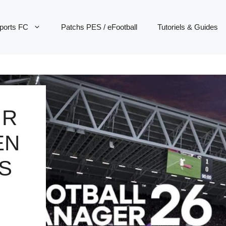
ports FC
Patchs PES / eFootball
Tutoriels & Guides
IR
EN
ES