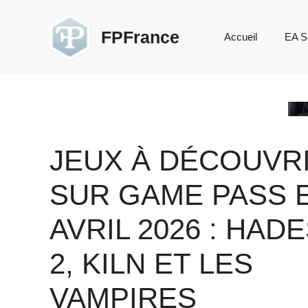
Aller
au
FPFrance
Accueil
EA S
contenu
JEUX À DÉCOUVR
SUR GAME PASS 
AVRIL 2026 : HAD
2, KILN ET LES
VAMPIRES