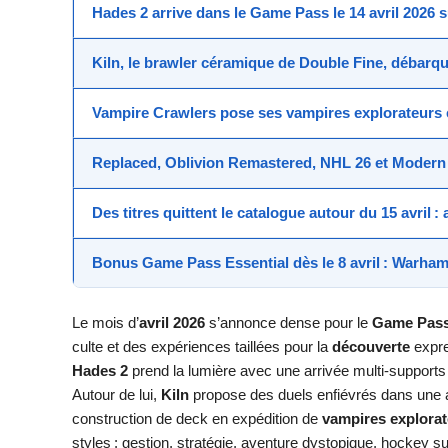
Hades 2
arrive dans le
Game Pass
le
14 avril 2026
s
Kiln
, le brawler céramique de Double Fine, débarq
Vampire Crawlers
pose ses
vampires explorateurs
Replaced
,
Oblivion Remastered
,
NHL 26
et
Modern 
Des titres quittent le catalogue autour du
15 avril
: 
Bonus
Game Pass Essential
dès le
8 avril
:
Warhamm
Le mois d’
avril 2026
s’annonce dense pour le
Game Pas
culte et des expériences taillées pour la
découverte
expre
Hades 2
prend la lumière avec une arrivée multi-supports
Autour de lui,
Kiln
propose des duels enfiévrés dans une 
construction de deck en expédition de
vampires explora
styles : gestion, stratégie, aventure dystopique, hockey s