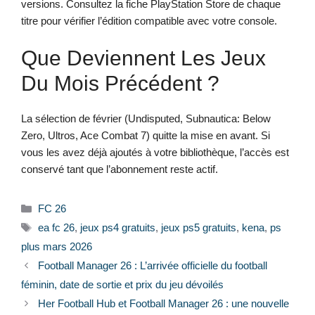
versions. Consultez la fiche PlayStation Store de chaque
titre pour vérifier l’édition compatible avec votre console.
Que Deviennent Les Jeux
Du Mois Précédent ?
La sélection de février (Undisputed, Subnautica: Below
Zero, Ultros, Ace Combat 7) quitte la mise en avant. Si
vous les avez déjà ajoutés à votre bibliothèque, l’accès est
conservé tant que l’abonnement reste actif.
Catégories
FC 26
Étiquettes
ea fc 26
,
jeux ps4 gratuits
,
jeux ps5 gratuits
,
kena
,
ps
plus mars 2026
Football Manager 26 : L’arrivée officielle du football
féminin, date de sortie et prix du jeu dévoilés
Her Football Hub et Football Manager 26 : une nouvelle