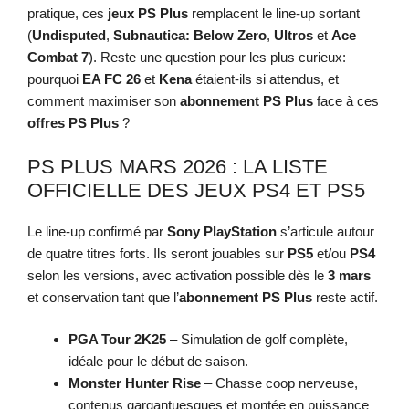
pratique, ces
jeux PS Plus
remplacent le line-up sortant
(
Undisputed
,
Subnautica: Below Zero
,
Ultros
et
Ace
Combat 7
). Reste une question pour les plus curieux:
pourquoi
EA FC 26
et
Kena
étaient-ils si attendus, et
comment maximiser son
abonnement PS Plus
face à ces
offres PS Plus
?
PS PLUS MARS 2026 : LA LISTE
OFFICIELLE DES JEUX PS4 ET PS5
Le line-up confirmé par
Sony PlayStation
s’articule autour
de quatre titres forts. Ils seront jouables sur
PS5
et/ou
PS4
selon les versions, avec activation possible dès le
3 mars
et conservation tant que l’
abonnement PS Plus
reste actif.
PGA Tour 2K25
– Simulation de golf complète,
idéale pour le début de saison.
Monster Hunter Rise
– Chasse coop nerveuse,
contenus gargantuesques et montée en puissance