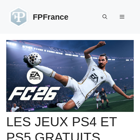
Aller
au
FPFrance
Menu
contenu
LES JEUX PS4 ET
PS5 GRATUITS