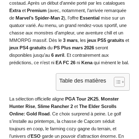
costaud. Après un début d’année porté par les catalogues
Extra
et
Premium
(avec, notamment, l’arrivée remarquée
de
Marvel’s Spider-Man 2
), l’offre
Essential
mise sur un
quatuor varié. Au menu, un grand rendez-vous sportif, une
chasse aux monstres d’ampleur, une aventure chill et un
MMORPG massif. Dès le
3 mars
, les
jeux PS5 gratuits
et
jeux PS4 gratuits
du
PS Plus mars 2026
seront
disponibles jusqu’au
6 avril
. Et contrairement aux
prédictions, ce n’est ni
EA FC 26
ni
Kena
qui mènent le bal.
Table des matières
La sélection officielle aligne
PGA Tour 2K25
,
Monster
Hunter Rise
,
Slime Rancher 2
et
The Elder Scrolls
Online: Gold Road
. Ce choix surprend à peine. Le golf
s’installe au printemps, la chasse de Capcom séduit
toujours en coop, le farming cozy gagne du terrain, et
l’univers d’
ESO
garde un pouvoir d’attraction énorme. En