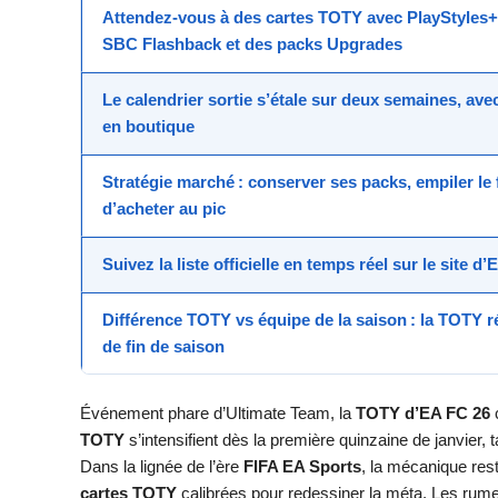
Attendez-vous à des
cartes TOTY
avec
PlayStyles+
SBC Flashback
et des
packs Upgrades
Le
calendrier sortie
s’étale sur deux semaines, avec
en boutique
Stratégie marché : conserver ses packs, empiler le
d’acheter au pic
Suivez la liste officielle en temps réel sur le site d’
Différence TOTY vs équipe de la saison
: la TOTY r
de fin de saison
Événement phare d’Ultimate Team, la
TOTY d’EA FC 26
c
TOTY
s’intensifient dès la première quinzaine de janvier,
Dans la lignée de l’ère
FIFA EA Sports
, la mécanique rest
cartes TOTY
calibrées pour redessiner la méta. Les rumeu