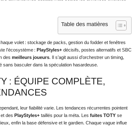
Table des matières
haque volet : stockage de packs, gestion du fodder et fenêtres
ste l’écosystème :
PlayStyles+
décisifs, postes alternatifs et SBC
on des
meilleurs joueurs
. Il s’agit aussi d’orchestrer un timing,
hé sans basculer dans la spéculation hasardeuse.
TY : ÉQUIPE COMPLÈTE,
TENDANCES
pendant, leur fiabilité varie. Les tendances récurrentes pointent
, et des
PlayStyles+
taillés pour la méta. Les
fuites TOTY
se
lieux, enfin la base défensive et le gardien. Chaque vague influe