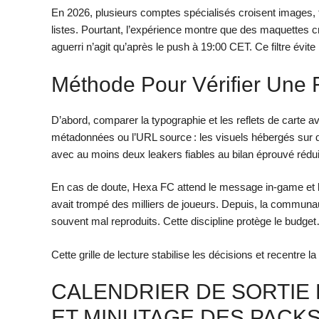
En 2026, plusieurs comptes spécialisés croisent images, 
listes. Pourtant, l’expérience montre que des maquettes cr
aguerri n’agit qu’après le push à 19:00 CET. Ce filtre évi
Méthode Pour Vérifier Une 
D’abord, comparer la typographie et les reflets de carte av
métadonnées ou l’URL source : les visuels hébergés sur des
avec au moins deux leakers fiables au bilan éprouvé réduit
En cas de doute, Hexa FC attend le message in-game et l’
avait trompé des milliers de joueurs. Depuis, la communau
souvent mal reproduits. Cette discipline protège le budget
Cette grille de lecture stabilise les décisions et recentre la
CALENDRIER DE SORTIE E
ET MINUTAGE DES PACK