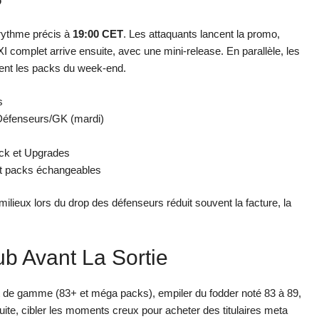
rythme précis à
19:00 CET
. Les attaquants lancent la promo,
XI complet arrive ensuite, avec une mini-release. En parallèle, les
nt les packs du week-end.
s
 Défenseurs/GK (mardi)
ck et Upgrades
 et packs échangeables
ilieux lors du drop des défenseurs réduit souvent la facture, la
b Avant La Sortie
ut de gamme (83+ et méga packs), empiler du fodder noté 83 à 89,
suite, cibler les moments creux pour acheter des titulaires meta