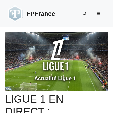
Aller
au
FPFrance
Menu
contenu
LIGUE 1 EN
DIRECT :