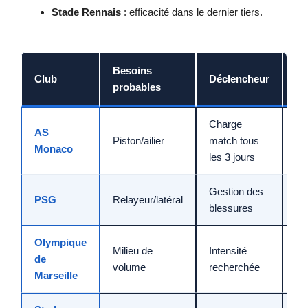
Stade Rennais
: efficacité dans le dernier tiers.
Besoins
Club
Déclencheur
Pl
probables
Charge
AS
Je
Piston/ailier
match tous
Monaco
pot
les 3 jours
Gestion des
Po
PSG
Relayeur/latéral
blessures
fo
Olympique
Milieu de
Intensité
Pr
de
volume
recherchée
O
Marseille