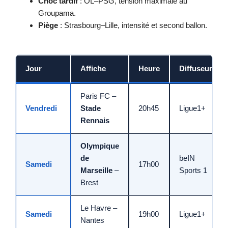
Choc tardif
: OL–PSG, tension maximale au
Groupama.
Piège
: Strasbourg–Lille, intensité et second ballon.
Jour
Affiche
Heure
Diffuseur
Paris FC –
Vendredi
Stade
20h45
Ligue1+
Rennais
Olympique
de
beIN
Samedi
17h00
Marseille
–
Sports 1
Brest
Le Havre –
Samedi
19h00
Ligue1+
Nantes