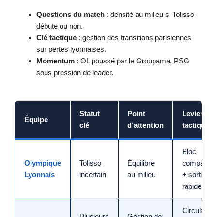
Questions du match
: densité au milieu si Tolisso
débute ou non.
Clé tactique
: gestion des transitions parisiennes
sur pertes lyonnaises.
Momentum
: OL poussé par le Groupama, PSG
sous pression de leader.
Statut
Point
Levier
Équipe
clé
d’attention
tactique
Bloc
Olympique
Tolisso
Équilibre
compact
Lyonnais
incertain
au milieu
+ sorties
rapides
Circulation
Plusieurs
Gestion de