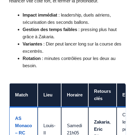
relancer vite côté fort, et fermer la profondeur.
Impact immédiat
: leadership, duels aériens,
sécurisation des seconds ballons.
Gestion des temps faibles
: pressing plus haut
grâce à Zakaria.
Variantes
: Dier peut lancer long sur la course des
excentrés.
Rotation
: minutes contrôlées pour les deux au
besoin.
Retours
Match
Lieu
Horaire
Enjeu
clés
Confor
AS
Zakaria
,
le
Monaco
Louis-
Samedi
Eric
podiu
– RC
II
21h05