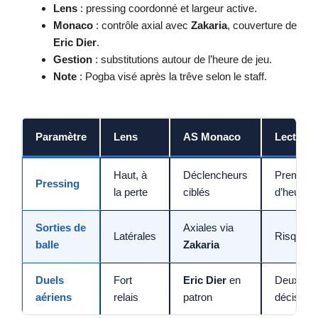
Lens
: pressing coordonné et largeur active.
Monaco
: contrôle axial avec
Zakaria
, couverture de
Eric Dier
.
Gestion
: substitutions autour de l’heure de jeu.
Note
: Pogba visé après la trêve selon le staff.
Paramètre
Lens
AS Monaco
Lecture
Haut, à
Déclencheurs
Premier 
Pressing
la perte
ciblés
d’heure c
Sorties de
Axiales via
Latérales
Risque/in
balle
Zakaria
Duels
Fort
Eric Dier
en
Deuxième
aériens
relais
patron
décisif