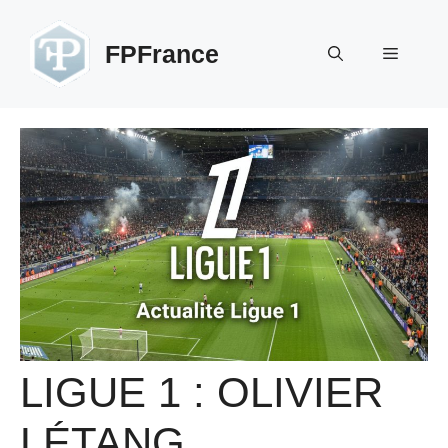
Aller
au
FPFrance
Menu
contenu
LIGUE 1 : OLIVIER
LÉTANG