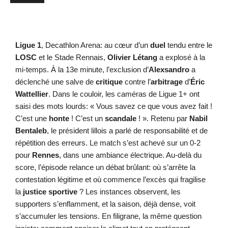
Ligue 1
, Decathlon Arena: au cœur d’un
duel
tendu entre le
LOSC
et le Stade Rennais,
Olivier Létang
a explosé à la
mi-temps. À la 13e minute, l’exclusion d’
Alexsandro
a
déclenché une salve de
critique
contre l’
arbitrage
d’
Éric
Wattellier
. Dans le couloir, les caméras de Ligue 1+ ont
saisi des mots lourds: « Vous savez ce que vous avez fait !
C’est une
honte
! C’est un
scandale
! ». Retenu par
Nabil
Bentaleb
, le président lillois a parlé de responsabilité et de
répétition des erreurs. Le match s’est achevé sur un 0-2
pour
Rennes
, dans une ambiance électrique. Au-delà du
score, l’épisode relance un débat brûlant: où s’arrête la
contestation légitime et où commence l’excès qui fragilise
la
justice sportive
? Les instances observent, les
supporters s’enflamment, et la saison, déjà dense, voit
s’accumuler les tensions. En filigrane, la même question