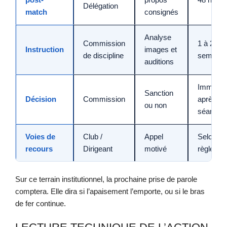
Délégation
match
consignés
Analyse
Commission
1 à 2
Instruction
images et
de discipline
semaine
auditions
Immédia
Sanction
Décision
Commission
après
ou non
séance
Voies de
Club /
Appel
Selon
recours
Dirigeant
motivé
règlemen
Sur ce terrain institutionnel, la prochaine prise de parole
comptera. Elle dira si l’apaisement l’emporte, ou si le bras
de fer continue.