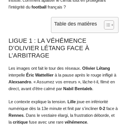
insiste: comment apaiser le climat tout en protégeant
l’intégrité du
football
français ?
Table des matières
LIGUE 1 : LA VÉHÉMENCE
D’OLIVIER LÉTANG FACE À
L’ARBITRAGE
Les images ont fait le tour des réseaux.
Olivier Létang
interpelle
Éric Wattellier
à la pause après le rouge infligé à
Alexsandro
. « Assumez vos erreurs », lâche-t-il, filmé en
direct, avant d’être calmé par
Nabil Bentaleb
.
Le contexte explique la tension.
Lille
joue en infériorité
numérique dès la 13e minute et finit par s’incliner
0-2
face à
Rennes
. Dans le vestiaire élargi, la frustration déborde, et
la
critique
fuse avec une rare
véhémence
.