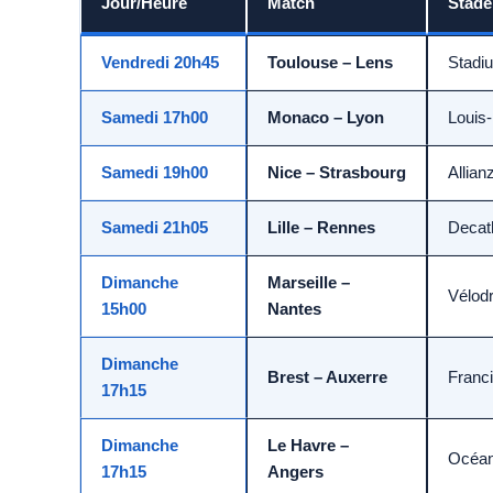
Jour/Heure
Match
Stade
Vendredi 20h45
Toulouse – Lens
Stadi
Samedi 17h00
Monaco – Lyon
Louis-
Samedi 19h00
Nice – Strasbourg
Allian
Samedi 21h05
Lille – Rennes
Decat
Dimanche
Marseille –
Vélod
15h00
Nantes
Dimanche
Brest – Auxerre
Franci
17h15
Dimanche
Le Havre –
Océa
17h15
Angers