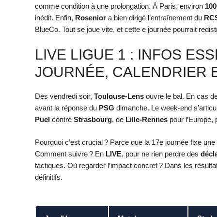
comme condition à une prolongation. À Paris, environ
100
inédit. Enfin,
Rosenior
a bien dirigé l’entraînement du
RC
BlueCo. Tout se joue vite, et cette e journée pourrait redis
LIVE LIGUE 1 : INFOS ES
JOURNÉE, CALENDRIER 
Dès vendredi soir,
Toulouse-Lens
ouvre le bal. En cas de
avant la réponse du
PSG
dimanche. Le week-end s’articu
Puel
contre
Strasbourg
, de
Lille-Rennes
pour l’Europe, 
Pourquoi c’est crucial ? Parce que la 17e journée fixe un
Comment suivre ? En
LIVE
, pour ne rien perdre des
décl
tactiques. Où regarder l’impact concret ? Dans les résult
définitifs.