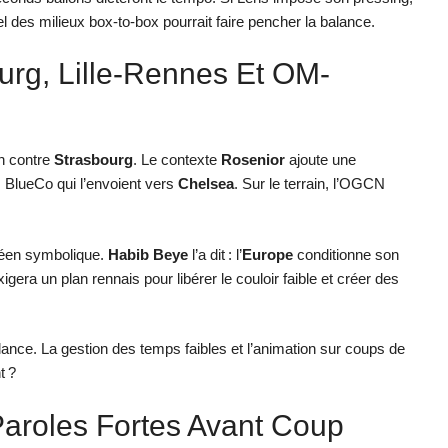
l des milieux box-to-box pourrait faire pencher la balance.
ourg, Lille-Rennes Et OM-
n contre
Strasbourg
. Le contexte
Rosenior
ajoute une
ns BlueCo qui l’envoient vers
Chelsea
. Sur le terrain, l’OGCN
péen symbolique.
Habib Beye
l’a dit : l’
Europe
conditionne son
xigera un plan rennais pour libérer le couloir faible et créer des
lance. La gestion des temps faibles et l’animation sur coups de
t ?
Paroles Fortes Avant Coup