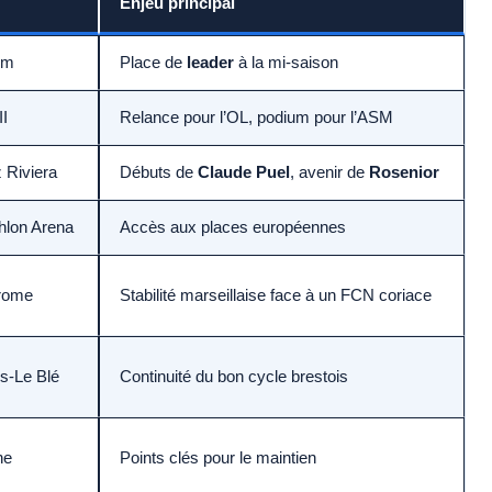
Enjeu principal
um
Place de
leader
à la mi-saison
II
Relance pour l’OL, podium pour l’ASM
z Riviera
Débuts de
Claude Puel
, avenir de
Rosenior
hlon Arena
Accès aux places européennes
rome
Stabilité marseillaise face à un FCN coriace
s-Le Blé
Continuité du bon cycle brestois
ne
Points clés pour le maintien