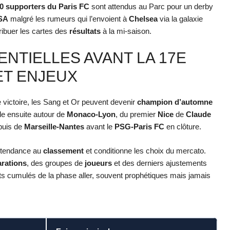
0 supporters du Paris FC
sont attendus au Parc pour un derby
SA
malgré les rumeurs qui l’envoient à
Chelsea
via la galaxie
tribuer les cartes des
résultats
à la mi-saison.
SENTIELLES AVANT LA 17E
ET ENJEUX
 victoire, les Sang et Or peuvent devenir
champion d’automne
le ensuite autour de
Monaco-Lyon
, du premier
Nice
de
Claude
puis de
Marseille-Nantes
avant le
PSG-Paris FC
en clôture.
e tendance au
classement
et conditionne les choix du mercato.
arations
, des groupes de
joueurs
et des derniers ajustements
ats cumulés de la phase aller, souvent prophétiques mais jamais