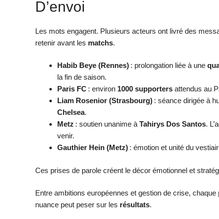
D’envoi
Les mots engagent. Plusieurs acteurs ont livré des messa
retenir avant les
matchs
.
Habib Beye (Rennes)
: prolongation liée à une
qua
la fin de saison.
Paris FC
: environ
1000 supporters
attendus au Par
Liam Rosenior (Strasbourg)
: séance dirigée à hu
Chelsea
.
Metz
: soutien unanime à
Tahirys Dos Santos
. L’
venir.
Gauthier Hein (Metz)
: émotion et unité du vestia
Ces prises de parole créent le décor émotionnel et stratég
Entre ambitions européennes et gestion de crise, chaque p
nuance peut peser sur les
résultats
.