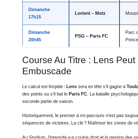
Dimanche
Lorient – Metz
Moust
17h15
Dimanche
Parc 
PSG – Paris FC
20h45
Princ
Course Au Titre : Lens Peut
Embuscade
Le calcul est limpide :
Lens
sera en tête s’il gagne à
Toul
des points ou s’il bat le
Paris FC
. La bataille psychologiq
seconde partie de saison.
Historiquement, le premier à mi-parcours n’est pas toujours
séquences de victoires. La clé ? Maîtriser les zones de véri
Au Stadium, l’intensité sur couloir droit et la gestion des