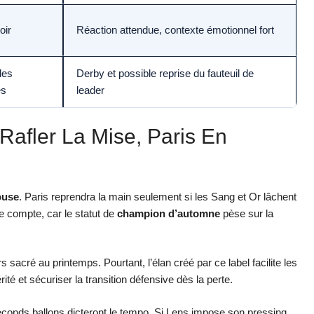
oir
Réaction attendue, contexte émotionnel fort
des
Derby et possible reprise du fauteuil de
es
leader
 Rafler La Mise, Paris En
ouse
. Paris reprendra la main seulement si les Sang et Or lâchent
ue compte, car le statut de
champion d’automne
pèse sur la
 sacré au printemps. Pourtant, l’élan créé par ce label facilite les
té et sécuriser la transition défensive dès la perte.
 seconds ballons dicteront le tempo. Si Lens impose son pressing,