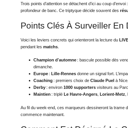
Trois points d’attention se détachent d’ici au coup d’envoi 
profondeur de banc. Ce triptyque décide souvent des
résu
Points Clés À Surveiller En 
Voici les leviers concrets qui orienteront la lecture du
LIV
pendant les
matchs
.
Champion d’automne
: bascule possible dès ven
dimanche.
Europe
:
Lille-Rennes
donne un signal fort. L’impac
Coaching
: premiers choix de
Claude Puel
à Nice
Derby
: environ
1000 supporters
visiteurs au Parc
Maintien
: triplé
Le Havre-Angers
,
Lorient-Metz
,
Au fil du week-end, ces marqueurs dessineront la trame 
commence maintenant.