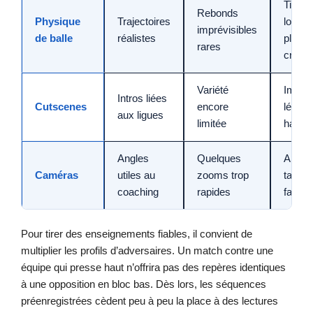
Tirs
Rebonds
Physique
Trajectoires
lointai
imprévisibles
de balle
réalistes
plus
rares
crédib
Variété
Immer
Intros liées
Cutscenes
encore
légère
aux ligues
limitée
hauss
Angles
Quelques
Analy
Caméras
utiles au
zooms trop
tactiq
coaching
rapides
facilit
Pour tirer des enseignements fiables, il convient de
multiplier les profils d’adversaires. Un match contre une
équipe qui presse haut n’offrira pas des repères identiques
à une opposition en bloc bas. Dès lors, les séquences
préenregistrées cèdent peu à peu la place à des lectures