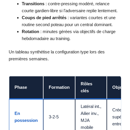
Transitions
: contre-pressing modéré, relance
courte gardien-libre si l’adversaire replie lentement.
Coups de pied arrêtés
: variantes courtes et une
routine second poteau pour un central dominant.
Rotation
: minutes gérées via objectifs de charge
hebdomadaire au training.
Un tableau synthétise la configuration type lors des
premières semaines.
Rôles
Phase
Formation
Objectif
clés
Latéral int.,
Créer
En
Ailier inv.,
3-2-5
supériori
possession
MJA
entre-lig
mobile