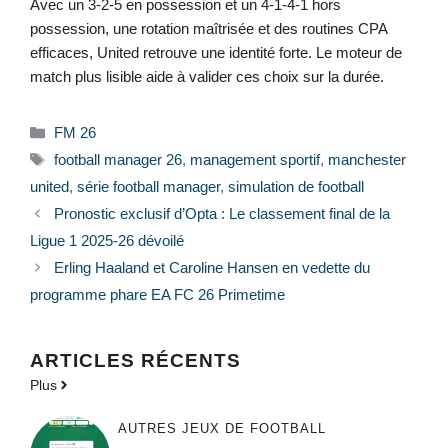
Avec un 3-2-5 en possession et un 4-1-4-1 hors
possession, une rotation maîtrisée et des routines CPA
efficaces, United retrouve une identité forte. Le moteur de
match plus lisible aide à valider ces choix sur la durée.
Catégories
FM 26
Étiquettes
football manager 26
,
management sportif
,
manchester
united
,
série football manager
,
simulation de football
Pronostic exclusif d’Opta : Le classement final de la
Ligue 1 2025-26 dévoilé
Erling Haaland et Caroline Hansen en vedette du
programme phare EA FC 26 Primetime
ARTICLES RÉCENTS
Plus
AUTRES JEUX DE FOOTBALL