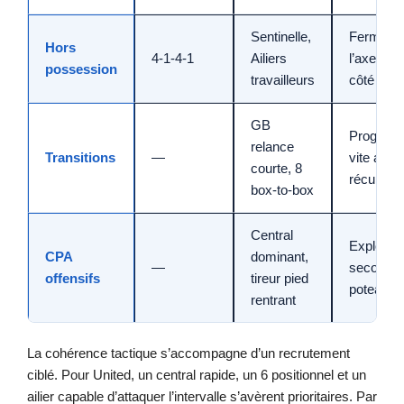
Sentinelle,
Fermer
Hors
4-1-4-1
Ailiers
l’axe, pié
possession
travailleurs
côté
GB
Progress
relance
Transitions
—
vite aprè
courte, 8
récupérat
box-to-box
Central
Exploiter
CPA
dominant,
—
second
offensifs
tireur pied
poteau
rentrant
La cohérence tactique s’accompagne d’un recrutement
ciblé. Pour United, un central rapide, un 6 positionnel et un
ailier capable d’attaquer l’intervalle s’avèrent prioritaires. Par