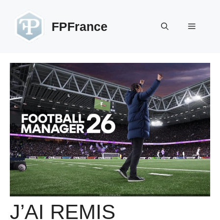
Aller
au
FPFrance
Menu
contenu
J’AI REMIS