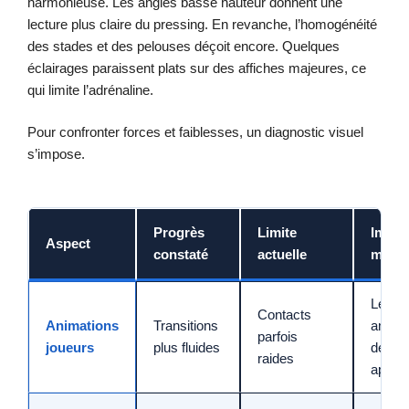
harmonieuse. Les angles basse hauteur donnent une
lecture plus claire du pressing. En revanche, l’homogénéité
des stades et des pelouses déçoit encore. Quelques
éclairages paraissent plats sur des affiches majeures, ce
qui limite l’adrénaline.
Pour confronter forces et faiblesses, un diagnostic visuel
s’impose.
Progrès
Limite
Impac
Aspect
constaté
actuelle
matc
Lectur
Contacts
Animations
Transitions
améli
parfois
joueurs
plus fluides
des
raides
appel