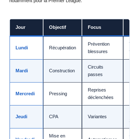
notamment pour la Premier League.
Jour
Objectif
Focus
Note
Prévention
Test
Lundi
Récupération
blessures
fatig
Circuits
Rela
Mardi
Construction
passes
prop
Reprises
Repè
Mercredi
Pressing
déclenchées
poss
Mar
Jeudi
CPA
Variantes
zone
Mise en
Char