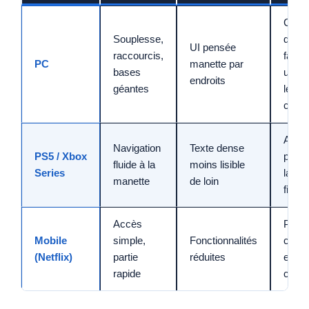
Créer
Souplesse,
des
UI pensée
raccourcis,
favori
PC
manette par
bases
utilise
endroits
géantes
le
clavie
Activ
Navigation
Texte dense
PS5 / Xbox
polic
fluide à la
moins lisible
Series
large 
manette
de loin
filtres
Accès
Parti
Mobile
simple,
Fonctionnalités
court
(Netflix)
partie
réduites
et
rapide
ciblé