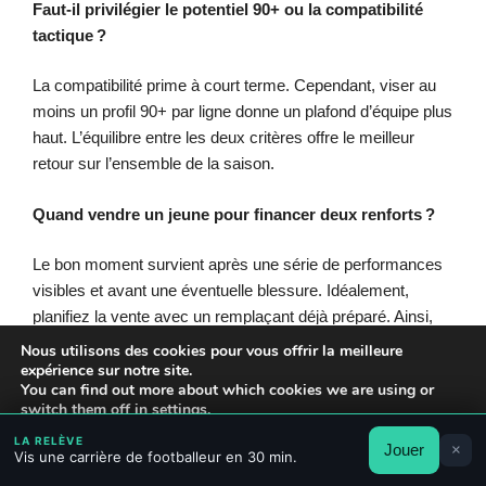
Faut-il privilégier le potentiel 90+ ou la compatibilité
tactique ?
La compatibilité prime à court terme. Cependant, viser au
moins un profil 90+ par ligne donne un plafond d’équipe plus
haut. L’équilibre entre les deux critères offre le meilleur
retour sur l’ensemble de la saison.
Quand vendre un jeune pour financer deux renforts ?
Le bon moment survient après une série de performances
visibles et avant une éventuelle blessure. Idéalement,
planifiez la vente avec un remplaçant déjà préparé. Ainsi,
l’équipe ne perd pas en intensité.
Nous utilisons des cookies pour vous offrir la meilleure
expérience sur notre site.
You can find out more about which cookies we are using or
Où trouver des guides pour optimiser tactiques et
switch them off in
settings
.
entraînements ?
LA RELÈVE
Jouer
×
Accepter
Rejeter
Réglages
Vis une carrière de footballeur en 30 min.
Les sections dédiées regroupent analyses et méthodes