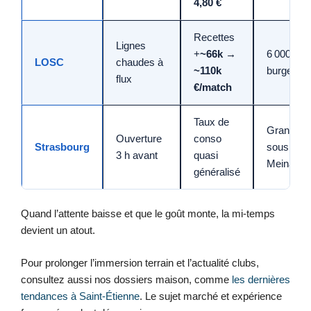
4,80 €
Recettes
Lignes
+
~66k →
6 000
LOSC
chaudes à
~110k
burgers/
flux
€/match
Taux de
Grand ba
Ouverture
conso
Strasbourg
sous la
3 h avant
quasi
Meinau
généralisé
Quand l’attente baisse et que le goût monte, la mi-temps
devient un atout.
Pour prolonger l’immersion terrain et l’actualité clubs,
consultez aussi nos dossiers maison, comme
les dernières
tendances à Saint‑Étienne
. Le sujet marché et expérience