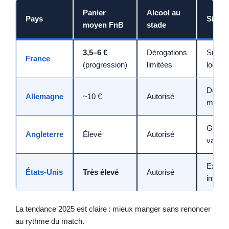
Panier
Alcool au
Pays
Signa
moyen FnB
stade
3,5–6 €
Dérogations
Snack
France
(progression)
limitées
local à
Débit
Allemagne
~10 €
Autorisé
massif
Grand
Angleterre
Élevé
Autorisé
variété
Expér
États‑Unis
Très élevé
Autorisé
intégra
La tendance 2025 est claire : mieux manger sans renoncer
au rythme du match.