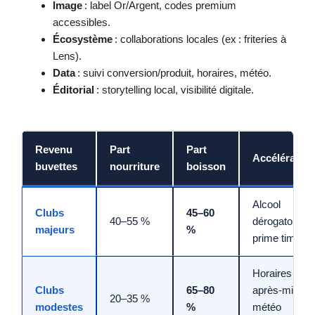
Image
: label Or/Argent, codes premium
accessibles.
Écosystème
: collaborations locales (ex : friteries à
Lens).
Data
: suivi conversion/produit, horaires, météo.
Éditorial
: storytelling local, visibilité digitale.
Revenu
Part
Part
Accélérateu
buvettes
nourriture
boisson
Alcool
Clubs
45–60
40–55 %
dérogatoire,
majeurs
%
prime time
Horaires
Clubs
65–80
après-midi,
20–35 %
modestes
%
météo