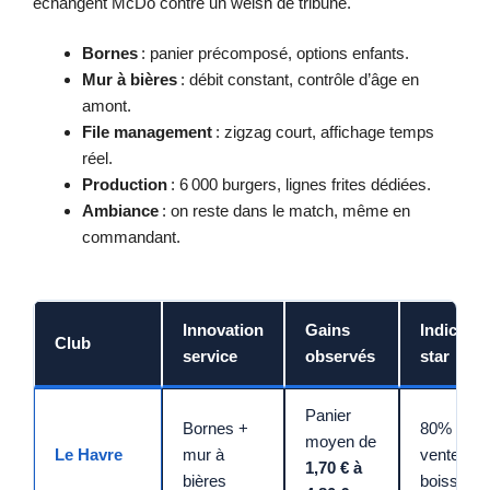
échangent McDo contre un welsh de tribune.
Bornes
: panier précomposé, options enfants.
Mur à bières
: débit constant, contrôle d’âge en
amont.
File management
: zigzag court, affichage temps
réel.
Production
: 6 000 burgers, lignes frites dédiées.
Ambiance
: on reste dans le match, même en
commandant.
Innovation
Gains
Indicateu
Club
service
observés
star
Panier
Bornes +
80% des
moyen de
Le Havre
mur à
ventes =
1,70 € à
bières
boissons