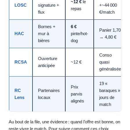
~12 €
le
LOSC
signature +
+~44 000
repas
flux
€/match
Bornes +
6 €
Panier 1,70
HAC
mur à
pinte/hot-
→ 4,80 €
bières
dog
Conso
Ouverture
RCSA
~12 €
quasi
anticipée
généralisée
19 «
Prix
RC
Partenaires
baraques »
parvis
Lens
locaux
jours de
alignés
match
Au bout de la file, une évidence : quand l’offre est bonne, on
reste vivre le match. Pour suivre comment ces choix