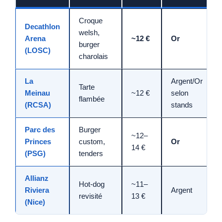
Croque
Decathlon
welsh,
Arena
~12 €
Or
burger
(LOSC)
charolais
La
Argent/Or
Tarte
Meinau
~12 €
selon
flambée
(RCSA)
stands
Parc des
Burger
~12–
Princes
custom,
Or
14 €
(PSG)
tenders
Allianz
Hot-dog
~11–
Riviera
Argent
revisité
13 €
(Nice)