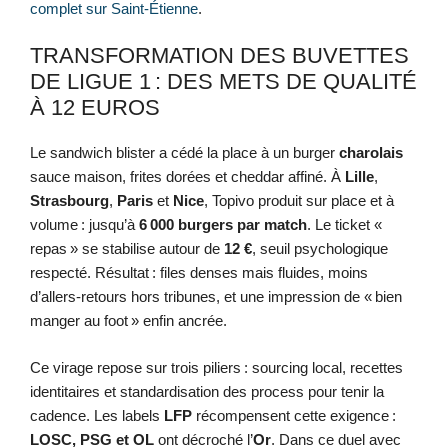
complet sur Saint‑Étienne
.
TRANSFORMATION DES BUVETTES
DE LIGUE 1 : DES METS DE QUALITÉ
À 12 EUROS
Le sandwich blister a cédé la place à un burger
charolais
sauce maison, frites dorées et cheddar affiné. À
Lille
,
Strasbourg
,
Paris
et
Nice
, Topivo produit sur place et à
volume : jusqu’à
6 000 burgers par match
. Le ticket «
repas » se stabilise autour de
12 €
, seuil psychologique
respecté. Résultat : files denses mais fluides, moins
d’allers-retours hors tribunes, et une impression de « bien
manger au foot » enfin ancrée.
Ce virage repose sur trois piliers : sourcing local, recettes
identitaires et standardisation des process pour tenir la
cadence. Les labels
LFP
récompensent cette exigence :
LOSC, PSG et OL
ont décroché l’
Or
. Dans ce duel avec