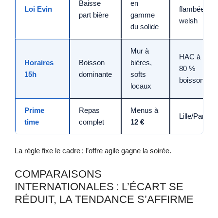
Baisse
en
Loi Evin
flambée,
part bière
gamme
welsh
du solide
Mur à
HAC à
Horaires
Boisson
bières,
80 %
15h
dominante
softs
boissons
locaux
Prime
Repas
Menus à
Lille/Paris
time
complet
12 €
La règle fixe le cadre ; l’offre agile gagne la soirée.
COMPARAISONS
INTERNATIONALES : L’ÉCART SE
RÉDUIT, LA TENDANCE S’AFFIRME