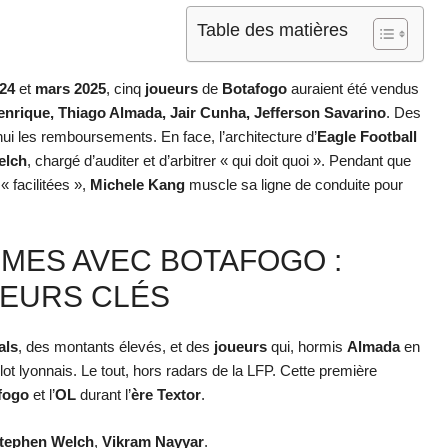
Table des matières
024
et
mars 2025
, cinq
joueurs
de
Botafogo
auraient été vendus
enrique, Thiago Almada, Jair Cunha, Jefferson Savarino
. Des
i les remboursements. En face, l’architecture d’
Eagle Football
elch
, chargé d’auditer et d’arbitrer « qui doit quoi ». Pendant que
 facilitées »,
Michele Kang
muscle sa ligne de conduite pour
ÔMES AVEC BOTAFOGO :
TEURS CLÉS
als
, des montants élevés, et des
joueurs
qui, hormis
Almada
en
llot lyonnais. Le tout, hors radars de la LFP. Cette première
fogo
et l’
OL
durant l’
ère Textor
.
tephen Welch
,
Vikram Nayyar
.