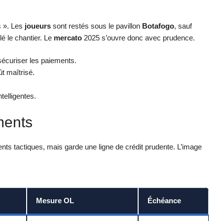
s ». Les
joueurs
sont restés sous le pavillon
Botafogo
, sauf
lé le chantier. Le
mercato
2025 s’ouvre donc avec prudence.
t sécuriser les paiements.
ût maîtrisé.
telligentes.
ments
nts tactiques, mais garde une ligne de crédit prudente. L’image
Mesure OL
Échéance