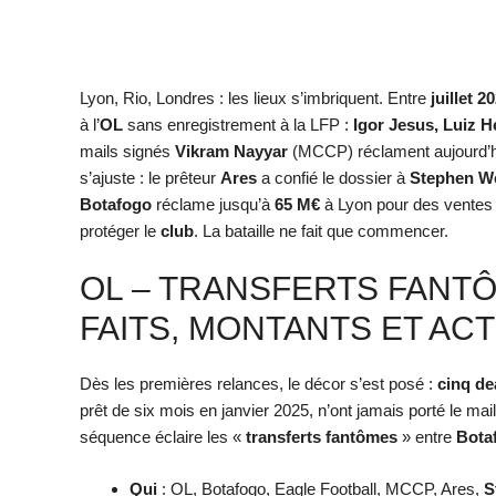
Lyon, Rio, Londres : les lieux s’imbriquent. Entre
juillet 2
à l’
OL
sans enregistrement à la LFP :
Igor Jesus, Luiz H
mails signés
Vikram Nayyar
(MCCP) réclament aujourd’hu
s’ajuste : le prêteur
Ares
a confié le dossier à
Stephen W
Botafogo
réclame jusqu’à
65 M€
à Lyon pour des ventes «
protéger le
club
. La bataille ne fait que commencer.
OL – TRANSFERTS FANT
FAITS, MONTANTS ET AC
Dès les premières relances, le décor s’est posé :
cinq de
prêt de six mois en janvier 2025, n’ont jamais porté le mai
séquence éclaire les «
transferts fantômes
» entre
Bota
Qui
: OL, Botafogo, Eagle Football, MCCP, Ares,
S