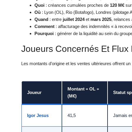
Quoi
: créances cumulées proches de
120 M€
sur
Où
: Lyon (OL), Rio (Botafogo), Londres (pilotage 
Quand
: entre
juillet 2024
et
mars 2025
, relances 
Comment
: affacturage des indemnités « à recevoi
Pourquoi
: générer de la liquidité au sein du groupe
Joueurs Concernés Et Flux
Les montants d’origine et les ventes ultérieures offrent u
Montant « OL »
Joueur
Statut sp
(M€)
Igor Jesus
41,5
Jamais en