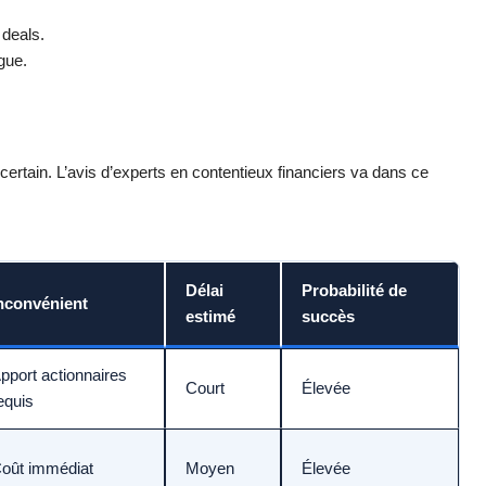
 deals.
gue.
rtain. L’avis d’experts en contentieux financiers va dans ce
Délai
Probabilité de
nconvénient
estimé
succès
pport actionnaires
Court
Élevée
equis
oût immédiat
Moyen
Élevée