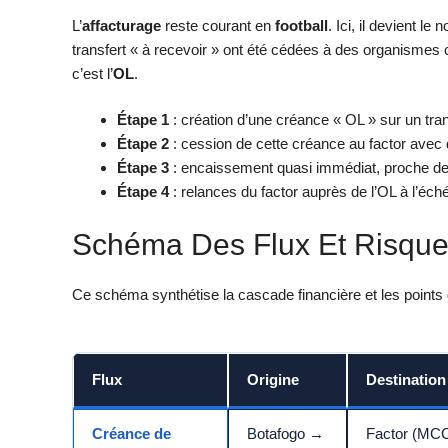
L’
affacturage
reste courant en
football
. Ici, il devient 
transfert « à recevoir » ont été cédées à des organism
c’est l’
OL
.
Étape 1
: création d’une créance « OL » sur un tran
Étape 2
: cession de cette créance au factor avec 
Étape 3
: encaissement quasi immédiat, proche d
Étape 4
: relances du factor auprès de l’OL à l’éch
Schéma Des Flux Et Risqu
Ce schéma synthétise la cascade financière et les points 
Flux
Origine
Destination
Créance de
Botafogo →
Factor (MC