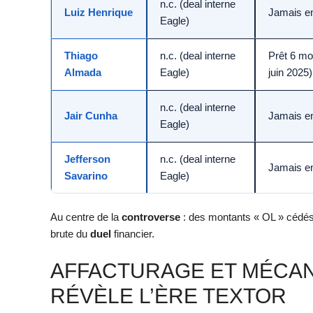
n.c. (deal interne
Luiz Henrique
Jamais en
Eagle)
Thiago
n.c. (deal interne
Prêt 6 moi
Almada
Eagle)
juin 2025)
n.c. (deal interne
Jair Cunha
Jamais en
Eagle)
Jefferson
n.c. (deal interne
Jamais en
Savarino
Eagle)
Au centre de la
controverse
: des montants « OL » cédés à
brute du
duel
financier.
AFFACTURAGE ET MÉCANI
RÉVÈLE L’ÈRE TEXTOR