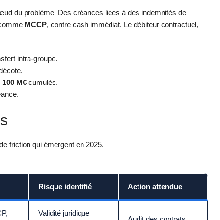
le nœud du problème. Des créances liées à des indemnités de
es comme
MCCP
, contre cash immédiat. Le débiteur contractuel,
sfert intra-groupe.
décote.
e
100 M€
cumulés.
éance.
es
de friction qui émergent en 2025.
Risque identifié
Action attendue
CP,
Validité juridique
Audit des contrats