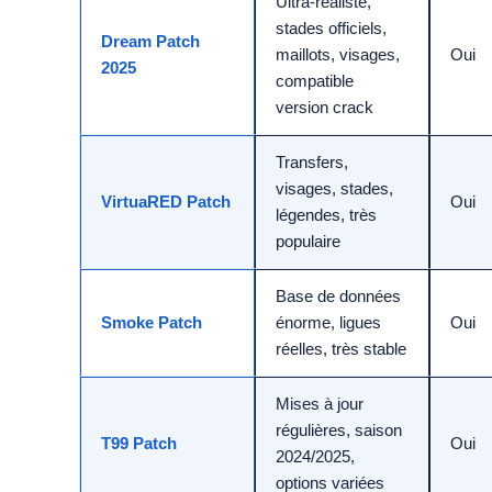
Ultra-réaliste,
stades officiels,
Dream Patch
maillots, visages,
Oui
2025
compatible
version crack
Transfers,
visages, stades,
VirtuaRED Patch
Oui
légendes, très
populaire
Base de données
Smoke Patch
énorme, ligues
Oui
réelles, très stable
Mises à jour
régulières, saison
T99 Patch
Oui
2024/2025,
options variées