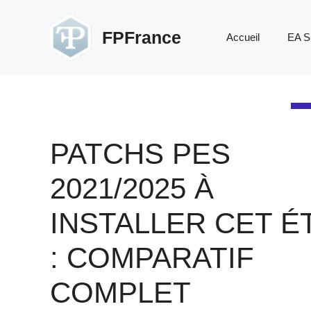
Aller
au
FPFrance
Accueil
EA S
contenu
PATCHS PES
2021/2025 À
INSTALLER CET É
: COMPARATIF
COMPLET