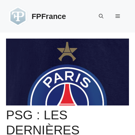
Aller
au
FPFrance
Menu
contenu
PSG : LES
DERNIÈRES