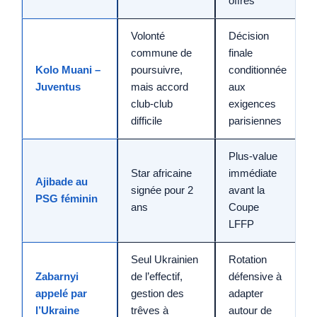
offres
Volonté
Décision
commune de
finale
Kolo Muani
–
poursuivre,
conditionnée
Juventus
mais accord
aux
club-club
exigences
difficile
parisiennes
Plus-value
Star africaine
immédiate
Ajibade
au
signée pour 2
avant la
PSG féminin
ans
Coupe
LFFP
Seul Ukrainien
Rotation
Zabarnyi
de l’effectif,
défensive à
appelé par
gestion des
adapter
l’Ukraine
trêves à
autour de