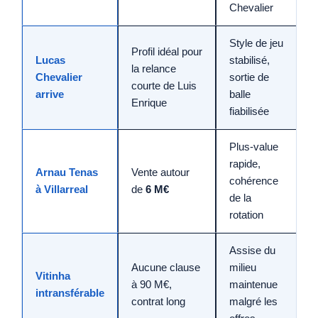
Chevalier
Style de jeu
Profil idéal pour
Lucas
stabilisé,
la relance
Chevalier
sortie de
courte de Luis
arrive
balle
Enrique
fiabilisée
Plus-value
rapide,
Arnau Tenas
Vente autour
cohérence
à Villarreal
de
6 M€
de la
rotation
Assise du
Aucune clause
milieu
Vitinha
à 90 M€,
maintenue
intransférable
contrat long
malgré les