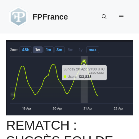
Aller
au
FPFrance
Menu
contenu
REMATCH :