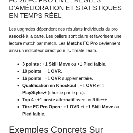
FC 26 FC PRO LIVE : RÈGLES
D’AMÉLIORATION ET STATISTIQUES
EN TEMPS RÉEL
Les upgrades dépendent des résultats individuels du pro
associé
à la carte. Les paliers sont clairs et favorisent une
lecture match par match. Les
Matchs FC Pro
deviennent
ainsi un indicateur direct pour l’Ultimate Team.
3 points
: +1
Skill Move
ou +1
Pied faible
.
10 points
: +1
OVR
.
16 points
: +1
OVR
supplémentaire.
Qualification en Knockout
: +1
OVR
et 1
PlayStyles+
(choisie par le pro).
Top 4
: +1
poste alternatif
avec un
Rôle++
.
Titre FC Pro Open
: +1
OVR
et +1
Skill Move
ou
Pied faible
.
Exemples Concrets Sur