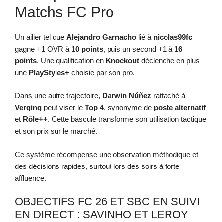
Matchs FC Pro
Un ailier tel que
Alejandro Garnacho
lié à
nicolas99fc
gagne +1 OVR à
10 points
, puis un second +1 à
16
points
. Une qualification en
Knockout
déclenche en plus
une
PlayStyles+
choisie par son pro.
Dans une autre trajectoire,
Darwin Núñez
rattaché à
Verging
peut viser le
Top 4
, synonyme de
poste alternatif
et
Rôle++
. Cette bascule transforme son utilisation tactique
et son prix sur le marché.
Ce système récompense une observation méthodique et
des décisions rapides, surtout lors des soirs à forte
affluence.
OBJECTIFS FC 26 ET SBC EN SUIVI
EN DIRECT : SAVINHO ET LEROY