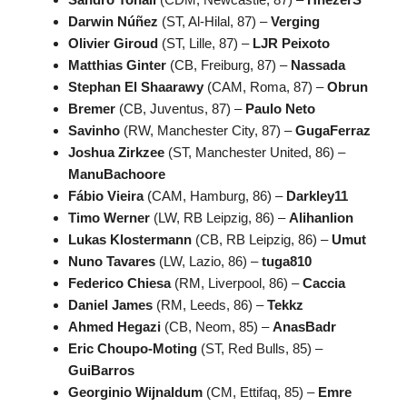
Darwin Núñez
(ST, Al-Hilal, 87) –
Verging
Olivier Giroud
(ST, Lille, 87) –
LJR Peixoto
Matthias Ginter
(CB, Freiburg, 87) –
Nassada
Stephan El Shaarawy
(CAM, Roma, 87) –
Obrun
Bremer
(CB, Juventus, 87) –
Paulo Neto
Savinho
(RW, Manchester City, 87) –
GugaFerraz
Joshua Zirkzee
(ST, Manchester United, 86) –
ManuBachoore
Fábio Vieira
(CAM, Hamburg, 86) –
Darkley11
Timo Werner
(LW, RB Leipzig, 86) –
Alihanlion
Lukas Klostermann
(CB, RB Leipzig, 86) –
Umut
Nuno Tavares
(LW, Lazio, 86) –
tuga810
Federico Chiesa
(RM, Liverpool, 86) –
Caccia
Daniel James
(RM, Leeds, 86) –
Tekkz
Ahmed Hegazi
(CB, Neom, 85) –
AnasBadr
Eric Choupo-Moting
(ST, Red Bulls, 85) –
GuiBarros
Georginio Wijnaldum
(CM, Ettifaq, 85) –
Emre