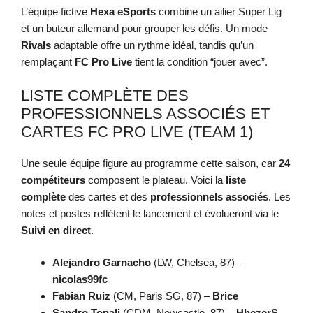
L’équipe fictive
Hexa eSports
combine un ailier Super Lig
et un buteur allemand pour grouper les défis. Un mode
Rivals
adaptable offre un rythme idéal, tandis qu’un
remplaçant
FC Pro Live
tient la condition “jouer avec”.
LISTE COMPLÈTE DES
PROFESSIONNELS ASSOCIÉS ET
CARTES FC PRO LIVE (TEAM 1)
Une seule équipe figure au programme cette saison, car
24
compétiteurs
composent le plateau. Voici la
liste
complète
des cartes et des
professionnels associés
. Les
notes et postes reflètent le lancement et évolueront via le
Suivi en direct
.
Alejandro Garnacho
(LW, Chelsea, 87) –
nicolas99fc
Fabian Ruiz
(CM, Paris SG, 87) –
Brice
Sandro Tonali
(CDM, Newcastle, 87) –
HhezerS