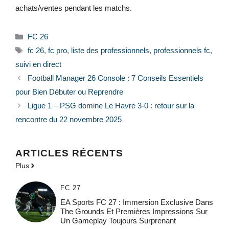
achats/ventes pendant les matchs.
Catégories
FC 26
Étiquettes
fc 26
,
fc pro
,
liste des professionnels
,
professionnels fc
,
suivi en direct
Football Manager 26 Console : 7 Conseils Essentiels
pour Bien Débuter ou Reprendre
Ligue 1 – PSG domine Le Havre 3-0 : retour sur la
rencontre du 22 novembre 2025
ARTICLES RÉCENTS
Plus
FC 27
EA Sports FC 27 : Immersion Exclusive Dans
The Grounds Et Premières Impressions Sur
Un Gameplay Toujours Surprenant