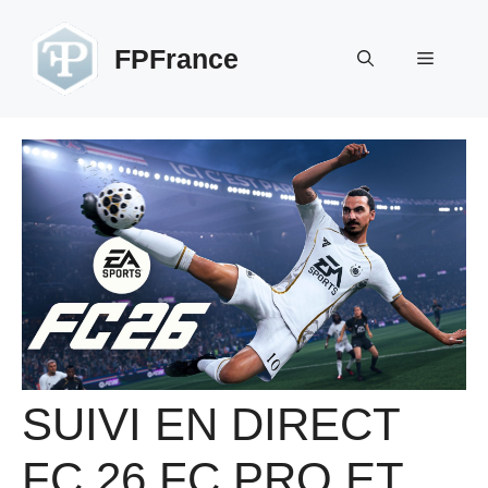
Aller
au
FPFrance
Menu
contenu
SUIVI EN DIRECT
FC 26 FC PRO ET