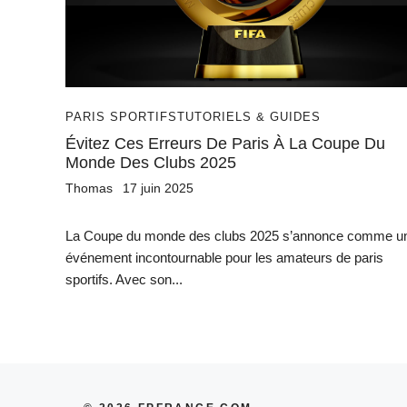
PARIS SPORTIFS
TUTORIELS & GUIDES
Évitez Ces Erreurs De Paris À La Coupe Du
Monde Des Clubs 2025
Thomas
17 juin 2025
La Coupe du monde des clubs 2025 s’annonce comme u
événement incontournable pour les amateurs de paris
sportifs. Avec son...