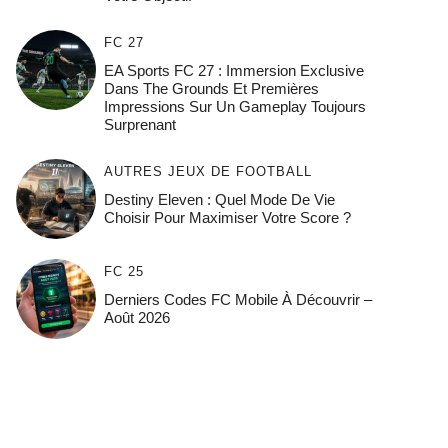
FC 27
EA Sports FC 27 : Immersion Exclusive
Dans The Grounds Et Premières
Impressions Sur Un Gameplay Toujours
Surprenant
AUTRES JEUX DE FOOTBALL
Destiny Eleven : Quel Mode De Vie
Choisir Pour Maximiser Votre Score ?
FC 25
Derniers Codes FC Mobile À Découvrir –
Août 2026