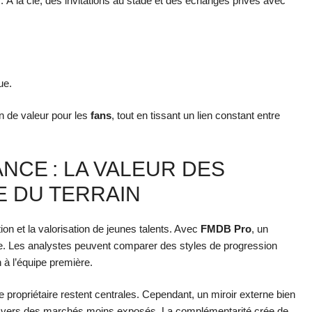
s. À la clé, des invitations au stade et des échanges privés avec
ue.
on de valeur pour les
fans
, tout en tissant un lien constant entre
NCE : LA VALEUR DES
E DU TERRAIN
ion et la valorisation de jeunes talents. Avec
FMDB Pro
, un
ale. Les analystes peuvent comparer des styles de progression
n à l’équipe première.
e propriétaire restent centrales. Cependant, un miroir externe bien
gard vers des marchés moins exposés. La complémentarité crée de