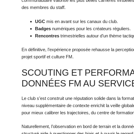
communautaire valorise les plus belles carrières virtuelle
des membres du staff.
UGC
mis en avant sur les canaux du club.
Badges
numériques pour les créateurs réguliers.
Rencontres
trimestrielles autour d’un thème tactiq
En définitive, l’expérience proposée rehausse la percepti
projet sportif et culture FM.
SCOUTING ET PERFORMA
DONNÉES FM AU SERVIC
Le club s’est construit une réputation solide dans la format
niveau supplémentaire de contexte enrichit la veille glob
pour mieux calibrer les trajectoires, du centre de formatio
Naturellement, l’observation en bord de terrain et la donné
structuré aide à questionner des biais et à ouvrir le re