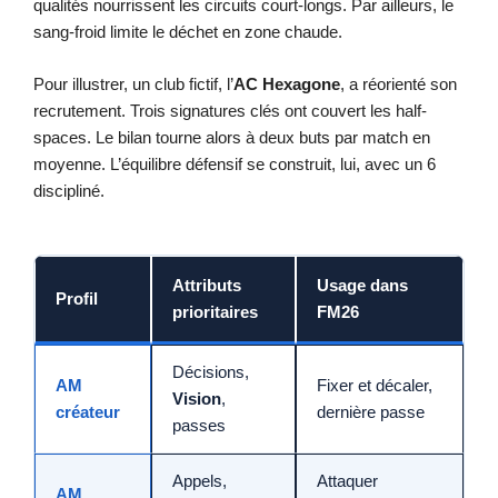
qualités nourrissent les circuits court-longs. Par ailleurs, le
sang-froid limite le déchet en zone chaude.
Pour illustrer, un club fictif, l’
AC Hexagone
, a réorienté son
recrutement. Trois signatures clés ont couvert les half-
spaces. Le bilan tourne alors à deux buts par match en
moyenne. L’équilibre défensif se construit, lui, avec un 6
discipliné.
Attributs
Usage dans
Profil
prioritaires
FM26
Décisions,
AM
Fixer et décaler,
Vision
,
créateur
dernière passe
passes
Appels,
Attaquer
AM