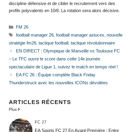
discipline défensive et de cibler le recrutement vers des
profils polyvalents en 10/8. La rotation sera alors décisive.
Catégories
FM 26
Étiquettes
football manager 26
,
football manager astuces
,
nouvelle
stratégie fm26
,
tactique football
,
tactique révolutionnaire
EN DIRECT : Olympique de Marseille vs Toulouse FC
– Le TFC ouvre le score dans cette 14e journée
spectaculaire de Ligue 1, suivez le match en temps réel !
EA FC 26 : Équipe complète Black Friday
Thunderstruck avec les nouvelles ICONs dévoilées
ARTICLES RÉCENTS
Plus
FC 27
EA Sports FC 27 En Avant-Première : Entre