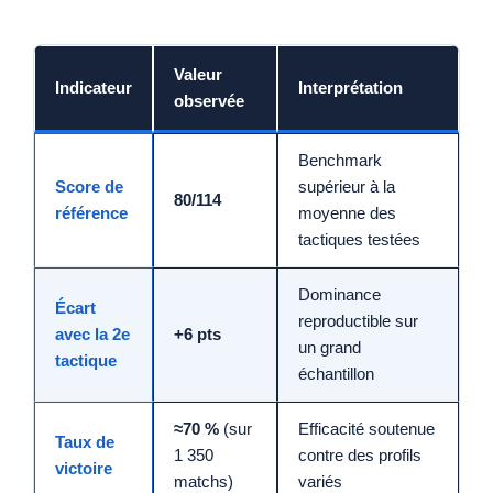
Valeur
Indicateur
Interprétation
observée
Benchmark
Score de
supérieur à la
80/114
référence
moyenne des
tactiques testées
Dominance
Écart
reproductible sur
avec la 2e
+6 pts
un grand
tactique
échantillon
≈70 %
(sur
Efficacité soutenue
Taux de
1 350
contre des profils
victoire
matchs)
variés