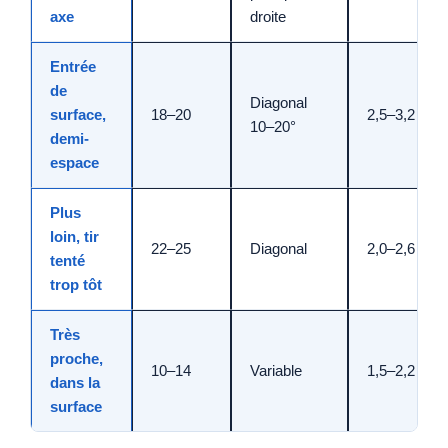
axe
droite
Entrée
de
Diagonal
surface,
18–20
2,5–3,2
10–20°
demi-
espace
Plus
loin, tir
22–25
Diagonal
2,0–2,6
tenté
trop tôt
Très
proche,
10–14
Variable
1,5–2,2
dans la
surface