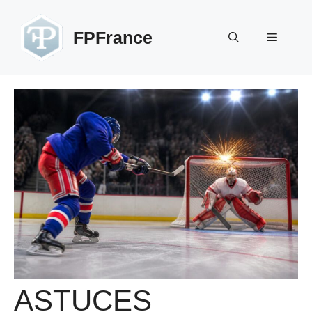
Aller
au
FPFrance
Menu
contenu
ASTUCES