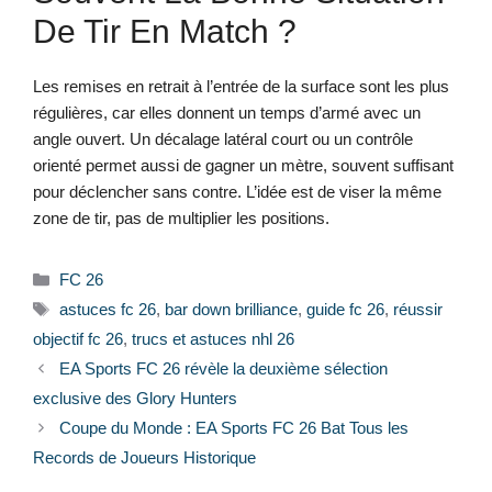
De Tir En Match ?
Les remises en retrait à l’entrée de la surface sont les plus
régulières, car elles donnent un temps d’armé avec un
angle ouvert. Un décalage latéral court ou un contrôle
orienté permet aussi de gagner un mètre, souvent suffisant
pour déclencher sans contre. L’idée est de viser la même
zone de tir, pas de multiplier les positions.
Catégories
FC 26
Étiquettes
astuces fc 26
,
bar down brilliance
,
guide fc 26
,
réussir
objectif fc 26
,
trucs et astuces nhl 26
EA Sports FC 26 révèle la deuxième sélection
exclusive des Glory Hunters
Coupe du Monde : EA Sports FC 26 Bat Tous les
Records de Joueurs Historique