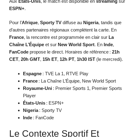
Aux
États-Unis
, le match est disponible en
streaming
sur
ESPN+
.
Pour l’
Afrique
,
Sporty TV
diffuse au
Nigeria
, tandis que
d’autres partenaires régionaux complètent la carte. En
France
, la rencontre est programmée en clair sur
La
Chaîne L’Équipe
et sur
New World Sport
. En
Inde
,
FanCode
propose le direct. Horaires de référence :
21h
CET
,
20h GMT
,
15h ET
,
12h PT
,
1h30 IST
(le mercredi).
Espagne
: TVE La 1, RTVE Play
France
: La Chaîne L’Équipe, New World Sport
Royaume-Uni
: Premier Sports 1, Premier Sports
Player
États-Unis
: ESPN+
Nigeria
: Sporty TV
Inde
: FanCode
Le Contexte Sportif Et