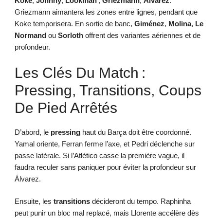
Koke
,
Johnny
,
Lookman
;
Griezmann
,
Álvarez
.
Griezmann aimantera les zones entre lignes, pendant que
Koke temporisera. En sortie de banc,
Giménez
,
Molina
,
Le
Normand
ou
Sorloth
offrent des variantes aériennes et de
profondeur.
Les Clés Du Match :
Pressing, Transitions, Coups
De Pied Arrêtés
D’abord, le
pressing
haut du Barça doit être coordonné.
Yamal oriente, Ferran ferme l’axe, et Pedri déclenche sur
passe latérale. Si l’Atlético casse la première vague, il
faudra reculer sans paniquer pour éviter la profondeur sur
Álvarez.
Ensuite, les
transitions
décideront du tempo. Raphinha
peut punir un bloc mal replacé, mais Llorente accélère dès