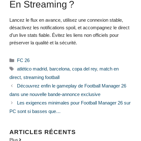
En Streaming ?
Lancez le flux en avance, utilisez une connexion stable,
désactivez les notifications spoil, et accompagnez le direct
d’un live stats fiable. Évitez les liens non officiels pour
préserver la qualité et la sécurité.
Catégories
FC 26
Étiquettes
atlético madrid
,
barcelona
,
copa del rey
,
match en
direct
,
streaming football
Découvrez enfin le gameplay de Football Manager 26
dans une nouvelle bande-annonce exclusive
Les exigences minimales pour Football Manager 26 sur
PC sont si basses que…
ARTICLES RÉCENTS
Plus