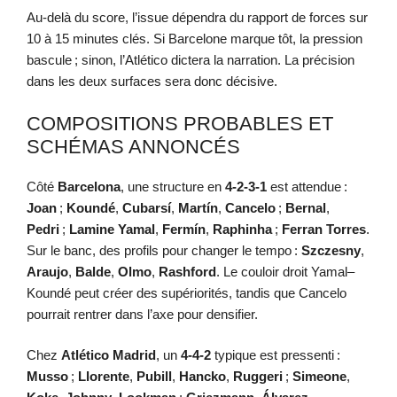
Au-delà du score, l’issue dépendra du rapport de forces sur
10 à 15 minutes clés. Si Barcelone marque tôt, la pression
bascule ; sinon, l’Atlético dictera la narration. La précision
dans les deux surfaces sera donc décisive.
COMPOSITIONS PROBABLES ET
SCHÉMAS ANNONCÉS
Côté
Barcelona
, une structure en
4-2-3-1
est attendue :
Joan
;
Koundé
,
Cubarsí
,
Martín
,
Cancelo
;
Bernal
,
Pedri
;
Lamine Yamal
,
Fermín
,
Raphinha
;
Ferran Torres
.
Sur le banc, des profils pour changer le tempo :
Szczesny
,
Araujo
,
Balde
,
Olmo
,
Rashford
. Le couloir droit Yamal–
Koundé peut créer des supériorités, tandis que Cancelo
pourrait rentrer dans l’axe pour densifier.
Chez
Atlético Madrid
, un
4-4-2
typique est pressenti :
Musso
;
Llorente
,
Pubill
,
Hancko
,
Ruggeri
;
Simeone
,