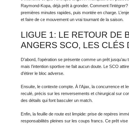
Raymond-Kopa, déjà prêt à gronder. Comment l’intégrer? P
premières minutes rapides, puis montée en charge. L’enje
et faire de ce mouvement un vrai tournant de la saison.
LIGUE 1: LE RETOUR DE
ANGERS SCO, LES CLÉS
D’abord, l’opération se présente comme un prêt jusqu’au t
mais l’intention sportive ne fait aucun doute. Le SCO attir
d’étirer le bloc adverse.
Ensuite, le contexte compte. À l’Ajax, la concurrence et l
reculé, précis sur les renversements et chirurgical sur co
des détails qui font basculer un match.
Enfin, la feuille de route est limpide: prise de repères i
responsabilités pleines sur les coups francs. Ce prêt vise