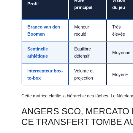
Rôle
Vision
Profil
principal
du jeu
Branco van den
Meneur
Très
Boomen
reculé
élevée
Sentinelle
Équilibre
Moyenne
athlétique
défensif
Intercepteur box-
Volume et
Moyen+
to-box
projection
Cette matrice clarifie la hiérarchie des tâches. Le Néerlan
ANGERS SCO, MERCATO 
CE TRANSFERT TOMBE A