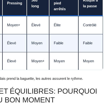
Jeu
Risque à
Pressing
pied
long
la passe
arrêtés
Moyen+
Élevé
Élite
Contrôlé
Élevé
Moyen
Faible
Faible
Élevé
Moyen+
Moyen
Moyen
dais prend la baguette, les autres assurent le rythme.
ET ÉQUILIBRES: POURQUOI
U BON MOMENT