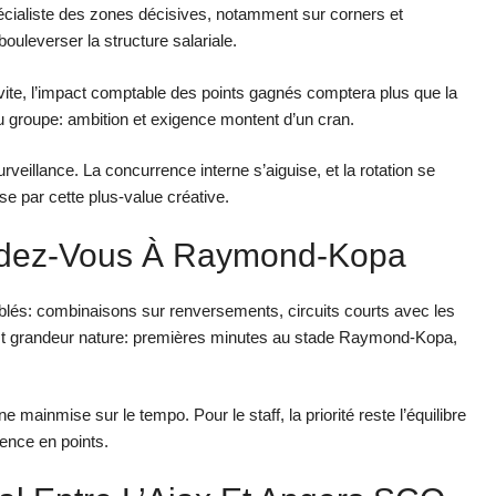
pécialiste des zones décisives, notamment sur corners et
uleverser la structure salariale.
e vite, l’impact comptable des points gagnés comptera plus que la
 au groupe: ambition et exigence montent d’un cran.
rveillance. La concurrence interne s’aiguise, et la rotation se
e par cette plus-value créative.
endez-Vous À Raymond-Kopa
 ciblés: combinaisons sur renversements, circuits courts avec les
 test grandeur nature: premières minutes au stade Raymond-Kopa,
ne mainmise sur le tempo. Pour le staff, la priorité reste l’équilibre
uence en points.