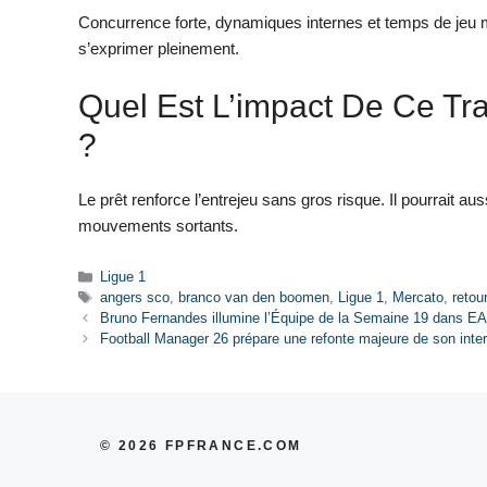
Concurrence forte, dynamiques internes et temps de jeu mo
s’exprimer pleinement.
Quel Est L’impact De Ce Tr
?
Le prêt renforce l’entrejeu sans gros risque. Il pourrait au
mouvements sortants.
Catégories
Ligue 1
Étiquettes
angers sco
,
branco van den boomen
,
Ligue 1
,
Mercato
,
retou
Bruno Fernandes illumine l’Équipe de la Semaine 19 dans E
Football Manager 26 prépare une refonte majeure de son inter
© 2026 FPFRANCE.COM