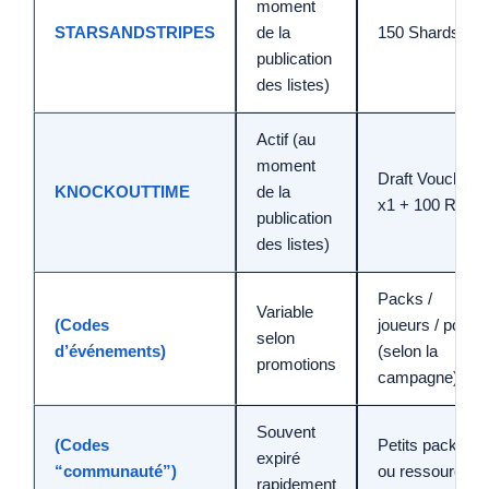
moment
STARSANDSTRIPES
de la
150 Shards
publication
des listes)
Actif (au
moment
Draft Voucher
KNOCKOUTTIME
de la
x1 + 100 Rup
publication
des listes)
Packs /
Variable
(Codes
joueurs / points
selon
d’événements)
(selon la
promotions
campagne)
Souvent
(Codes
Petits packs
expiré
“communauté”)
ou ressources
rapidement