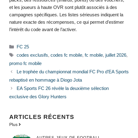
et les joueurs à haute OVR sont plutôt associés à des
campagnes spécifiques. Les listes sérieuses indiquent la
nature exacte des récompenses, ce qui permet d’estimer
l’intérêt du code avant de l’activer.
Catégories
FC 25
Étiquettes
codes exclusifs
,
codes fc mobile
,
fc mobile
,
juillet 2026
,
promo fc mobile
Le trophée du championnat mondial FC Pro d’EA Sports
rebaptisé en hommage à Diogo Jota
EA Sports FC 26 révèle la deuxième sélection
exclusive des Glory Hunters
ARTICLES RÉCENTS
Plus
AUTRES JEUX DE FOOTBALL